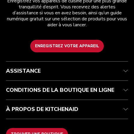
Enregistrez vos appareils de cuisine pour une plus grande
tranquillité d’esprit. Vous recevrez des alertes
d’assistance si vous en avez besoin, ainsi qu’un guide
numérique gratuit sur une sélection de produits pour vous
aider à vous lancer.
ENREGISTREZ VOTRE APPAREIL
Health Check
Conditions générales de vente
La marque
Trouver une boutique
Service après-vente
Expédition et livraison
Notre histoire
ASSISTANCE
Suivez votre commande
Retours et remboursements
Garantie et documents
Imprint
FAQ
Déclaration d’accessibilité
Recupel
ODR
CONDITIONS DE LA BOUTIQUE EN LIGNE
À PROPOS DE KITCHENAID