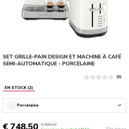
SET GRILLE-PAIN DESIGN ET MACHINE À CAFÉ
SEMI-AUTOMATIQUE - PORCELAINE
(0)
EN STOCK
(
2
)
Porcelaine
Arrow
€ 748,50
€ 998,00