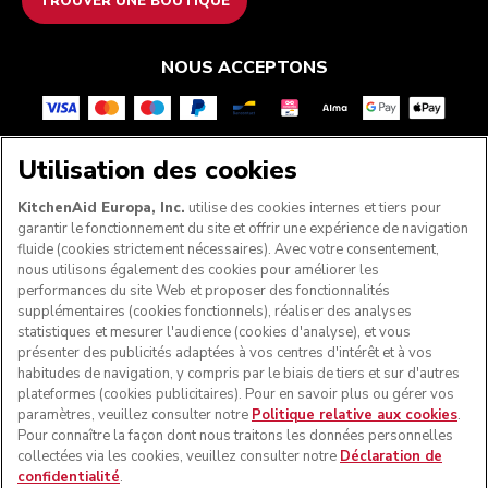
TROUVER UNE BOUTIQUE
NOUS ACCEPTONS
Utilisation des cookies
SUIVEZ-NOUS
KitchenAid Europa, Inc.
utilise des cookies internes et tiers pour
garantir le fonctionnement du site et offrir une expérience de navigation
fluide (cookies strictement nécessaires). Avec votre consentement,
nous utilisons également des cookies pour améliorer les
performances du site Web et proposer des fonctionnalités
supplémentaires (cookies fonctionnels), réaliser des analyses
statistiques et mesurer l'audience (cookies d'analyse), et vous
présenter des publicités adaptées à vos centres d'intérêt et à vos
habitudes de navigation, y compris par le biais de tiers et sur d'autres
plateformes (cookies publicitaires). Pour en savoir plus ou gérer vos
paramètres, veuillez consulter notre
Politique relative aux cookies
.
© KitchenAid 2026 - Tous droits réservés. KitchenAid et la
Pour connaître la façon dont nous traitons les données personnelles
forme du robot pâtissier multifonction sont des marques
collectées via les cookies, veuillez consulter notre
Déclaration de
commerciales aux États-Unis et ailleurs.
confidentialité
.