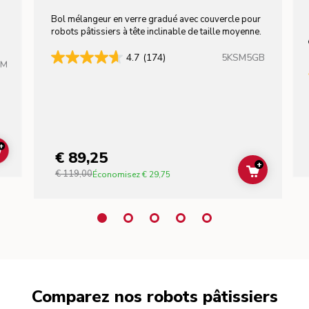
Bol mélangeur en verre gradué avec couvercle pour
robots pâtissiers à tête inclinable de taille moyenne.
5KSM5GB
4.7
(174)
HM
+
€ 89,25
ADD TO CART
+
€ 119,00
ADD TO C
Économisez
€ 29,75
Comparez nos robots pâtissiers