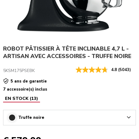
ROBOT PÂTISSIER À TÊTE INCLINABLE 4,7 L -
ARTISAN AVEC ACCESSOIRES - TRUFFE NOIRE
4.8
(5043)
5KSM175PSEBK
5 ans de garantie
7 accessoire(s) inclus
EN STOCK
(
13
)
Truffe noire
Arrow