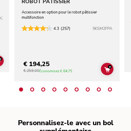
ROBOT PÂTISSIER
Accessoire en option pour le robot pâtissier
multifonction
PC
5KSM2FPA
4.3
(257)
+
€ 194,25
ADD TO CART
+
€ 259,00
ADD TO C
Économisez
€ 64,75
Personnalisez-le avec un bol