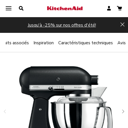
Jusqu'à -25% sur nos offres d'été!
Hi
oduits associés
Inspiration
Caractéristiques techniques
Avis