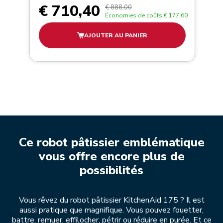
€ 710,40
€ 888,00
Économies de coûts
€ 177,60
AJOUTER AU PANIER
Ce robot pâtissier emblématique
vous offre encore plus de
possibilités
Vous rêvez du robot pâtissier KitchenAid 175 ? Il est
aussi pratique que magnifique. Vous pouvez fouetter,
battre, remuer, effilocher, pétrir ou réduire en purée. Et ce