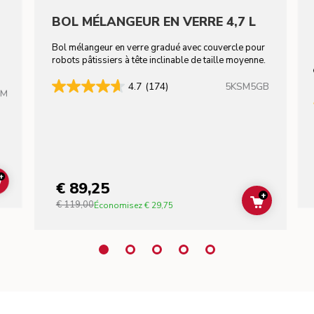
BOL MÉLANGEUR EN VERRE 4,7 L
Bol mélangeur en verre gradué avec couvercle pour
robots pâtissiers à tête inclinable de taille moyenne.
5KSM5GB
4.7
(174)
HM
+
€ 89,25
ADD TO CART
+
€ 119,00
ADD TO C
Économisez
€ 29,75