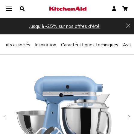
Jusqu'à -25% sur nos offres d'été!
Hi
oduits associés
Inspiration
Caractéristiques techniques
Avis