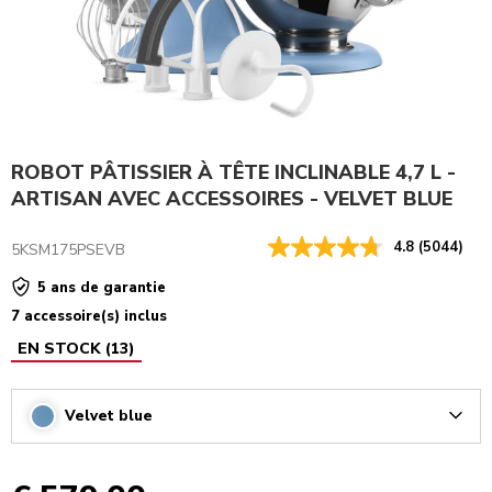
ROBOT PÂTISSIER À TÊTE INCLINABLE 4,7 L -
ARTISAN AVEC ACCESSOIRES - VELVET BLUE
4.8
(5044)
5KSM175PSEVB
5 ans de garantie
7 accessoire(s) inclus
EN STOCK
(
13
)
Velvet blue
Arrow