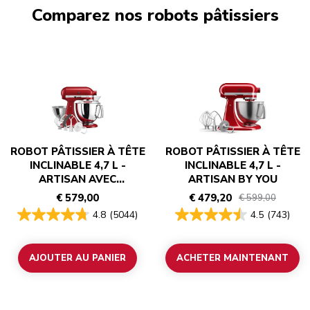
Comparez nos robots pâtissiers
ROBOT PÂTISSIER À TÊTE
ROBOT PÂTISSIER À TÊTE
INCLINABLE 4,7 L -
INCLINABLE 4,7 L -
ARTISAN AVEC
ARTISAN BY YOU
ACCESSOIRES
€ 579,00
€ 479,20
€ 599,00
4.8
(5044)
4.5
(743)
AJOUTER AU PANIER
ACHETER MAINTENANT