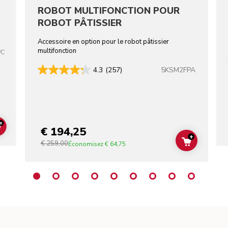
ROBOT MULTIFONCTION POUR
ROBOT PÂTISSIER
Accessoire en option pour le robot pâtissier
multifonction
PC
5KSM2FPA
4.3
(257)
+
€ 194,25
ADD TO CART
+
€ 259,00
ADD TO C
Économisez
€ 64,75