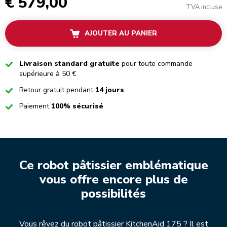
€ 579,00
TVA incluse
AJOUTER AU PANIER
Checked
Livraison standard gratuite
pour toute commande
supérieure à 50 €
Checked
Retour gratuit pendant
14 jours
Checked
Paiement
100% sécurisé
Ce robot pâtissier emblématique
vous offre encore plus de
possibilités
Vous rêvez du robot pâtissier KitchenAid 175 ? Il est