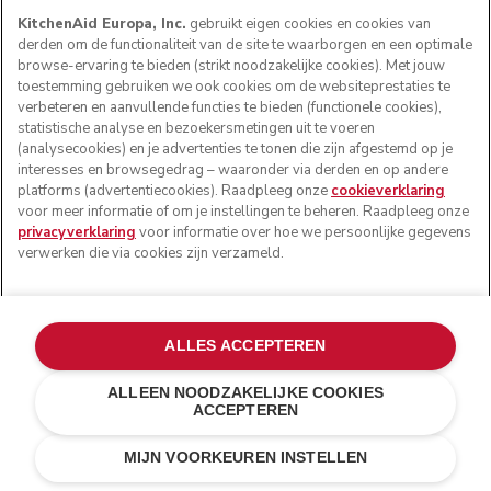
KitchenAid Europa, Inc.
gebruikt eigen cookies en cookies van
derden om de functionaliteit van de site te waarborgen en een optimale
browse-ervaring te bieden (strikt noodzakelijke cookies). Met jouw
toestemming gebruiken we ook cookies om de websiteprestaties te
verbeteren en aanvullende functies te bieden (functionele cookies),
statistische analyse en bezoekersmetingen uit te voeren
(analysecookies) en je advertenties te tonen die zijn afgestemd op je
interesses en browsegedrag – waaronder via derden en op andere
platforms (advertentiecookies). Raadpleeg onze
cookieverklaring
voor meer informatie of om je instellingen te beheren. Raadpleeg onze
privacyverklaring
voor informatie over hoe we persoonlijke gegevens
verwerken die via cookies zijn verzameld.
ALLES ACCEPTEREN
ALLEEN NOODZAKELIJKE COOKIES
ACCEPTEREN
Contour zilver
€ 169,00
IN WINKELWAGEN
€ 126,75
MIJN VOORKEUREN INSTELLEN
Kosten besparen
€ 42,25