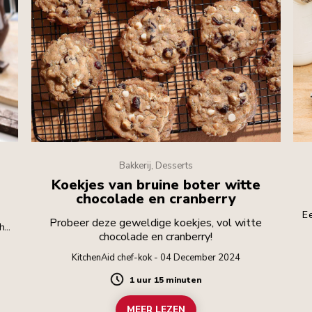
Bakkerij, Desserts
Koekjes van bruine boter witte
chocolade en cranberry
Ee
Probeer deze geweldige koekjes, vol witte
 het
chocolade en cranberry!
ver
en.
KitchenAid chef-kok - 04 December 2024
1 uur 15 minuten
Duration
MEER LEZEN