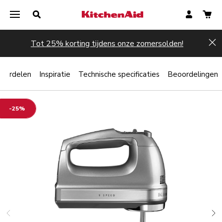
Tot 25% korting tijdens onze zomersolden!
Hi
oordelen
Inspiratie
Technische specificaties
Beoordelingen
-25%