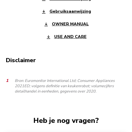
Gebruiksaanwijzing
OWNER MANUAL
USE AND CARE
Disclaimer
Bron: Euromonitor International Ltd; Consumer Appliances
2021ED; volgens definitie van keukenrobot; volumecijfers
detailhandel in eenheden, gegevens over 2020.
Heb je nog vragen?