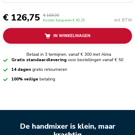
€ 126,75
€ 169,00
incl. BTW
Kosten besparen
€ 42,25
IN WINKELWAGEN
Betaal in 3 termijnen, vanaf € 300 met Alma
Checked
Gratis standaardlevering
voor bestellingen vanaf € 50
Checked
14 dagen
gratis retourneren
Checked
100% veilige
betaling
De handmixer is klein, maar
krachtig