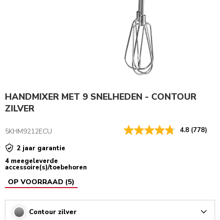
HANDMIXER MET 9 SNELHEDEN - CONTOUR
ZILVER
4.8
(778)
5KHM9212ECU
2 jaar garantie
4 meegeleverde
accessoire(s)/toebehoren
OP VOORRAAD
(
5
)
Contour zilver
Arrow