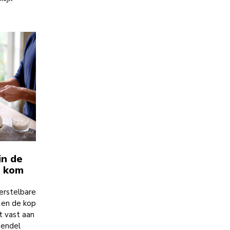
in de
e kom
erstelbare
 en de kop
 vast aan
hendel