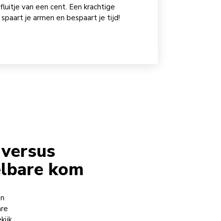
uitje van een cent. Een
krachtige
spaart je armen en bespaart je tijd!
 versus
elbare kom
en
are
kijk