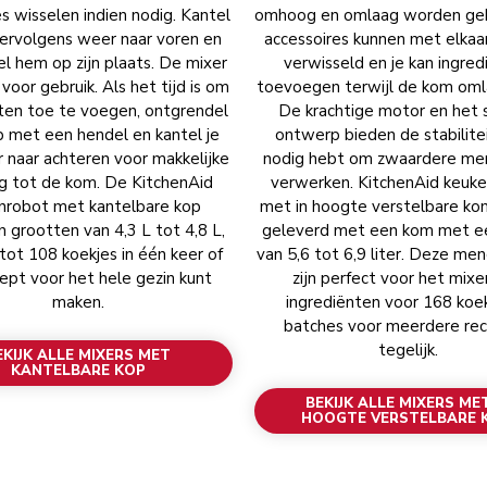
s wisselen indien nodig. Kantel
omhoog en omlaag worden geb
ervolgens weer naar voren en
accessoires kunnen met elka
l hem op zijn plaats. De mixer
verwisseld en je kan ingre
r voor gebruik. Als het tijd is om
toevoegen terwijl de kom oml
ten toe te voegen, ontgrendel
De krachtige motor en het 
p met een hendel en kantel je
ontwerp bieden de stabilitei
naar achteren voor makkelijke
nodig hebt om zwaardere me
g tot de kom. De KitchenAid
verwerken. KitchenAid keuk
nrobot met kantelbare kop
met in hoogte verstelbare k
in grootten van 4,3 L tot 4,8 L,
geleverd met een kom met e
 tot 108 koekjes in één keer of
van 5,6 tot 6,9 liter. Deze 
ept voor het hele gezin kunt
zijn perfect voor het mix
maken.
ingrediënten voor 168 koek
batches voor meerdere re
tegelijk.
EKIJK ALLE MIXERS MET
KANTELBARE KOP
BEKIJK ALLE MIXERS MET
HOOGTE VERSTELBARE 