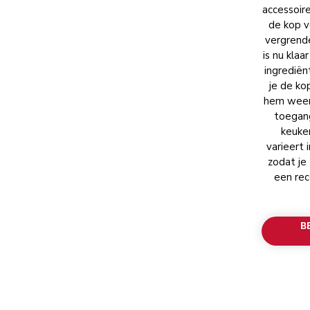
accessoire
de kop v
vergrende
is nu klaa
ingrediën
je de ko
hem weer 
toegan
keuke
varieert 
zodat je
een rec
B