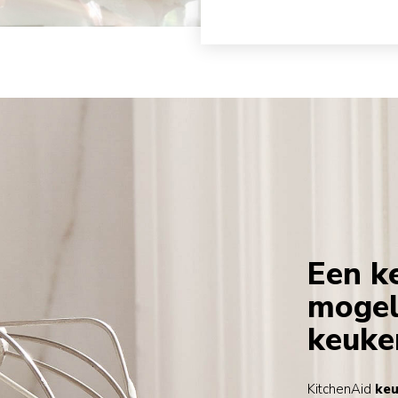
Een k
mogel
keuke
KitchenAid
ke