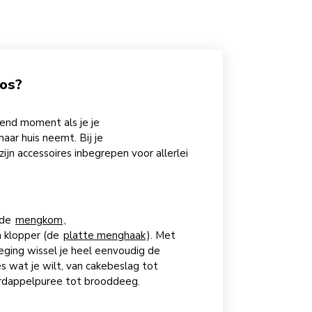
oos?
nend moment als je je
ar huis neemt. Bij je
zijn accessoires inbegrepen voor allerlei
 de
mengkom
,
 klopper (de
platte menghaak
). Met
ging wissel je heel eenvoudig de
es wat je wilt, van cakebeslag tot
ardappelpuree tot brooddeeg.