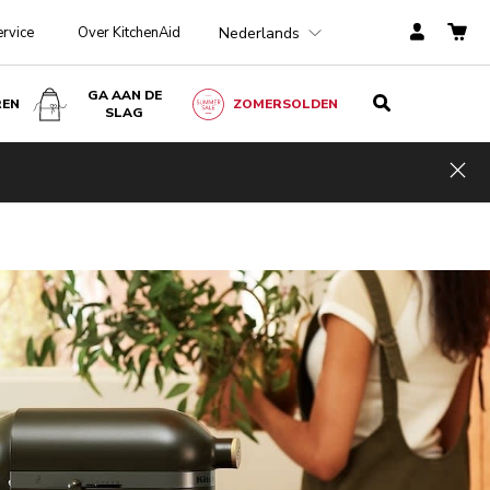
Nederlands
ervice
Over KitchenAid
GA AAN DE
REN
ZOMERSOLDEN
SLAG
Hid