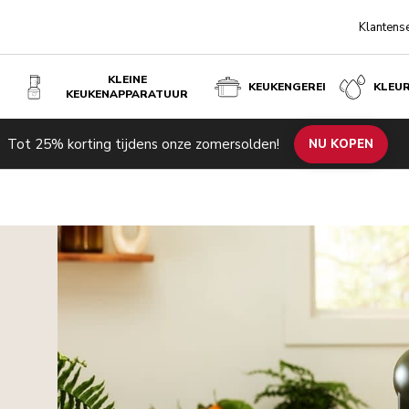
Klantens
KLEINE
KEUKENGEREI
KLEU
KEUKENAPPARATUUR
Tot 25% korting tijdens onze zomersolden!
NU KOPEN