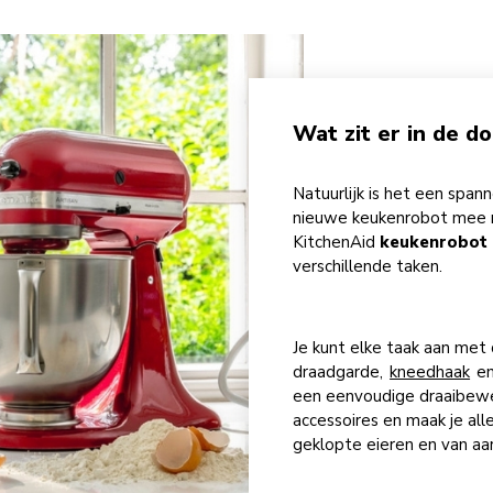
Wat zit er in de d
Natuurlijk is het een span
nieuwe keukenrobot mee na
KitchenAid
keukenrobot
verschillende taken.
Je kunt elke taak aan met
draadgarde,
kneedhaak
en
een eenvoudige draaibewe
accessoires en maak je all
geklopte eieren en van a