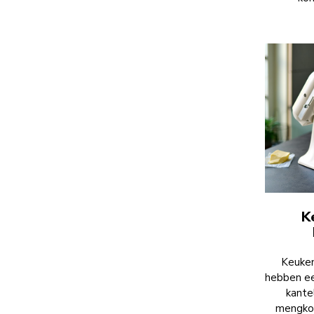
K
Keuken
hebben ee
kante
mengkom