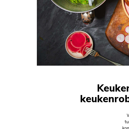
Keuken
keukenrob
W
tu
kom