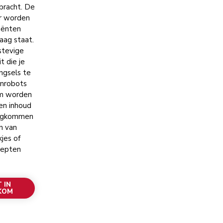
racht. De
ar worden
diënten
aag staat.
stevige
t die je
ngsels te
enrobots
om worden
en inhoud
mengkommen
en van
jes of
cepten
 IN
KOM