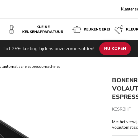
Klantens
KLEINE
KEUKENGEREI
KLEU
KEUKENAPPARATUUR
MACHINES
Tot 25% korting tijdens onze zomersolden!
pecificaties
Beoordelingen
NU KOPEN
volautomatische espressomachines
BONENR
VOLAUT
ESPRES
KESRBHF
Met het verwi
volautomatisc