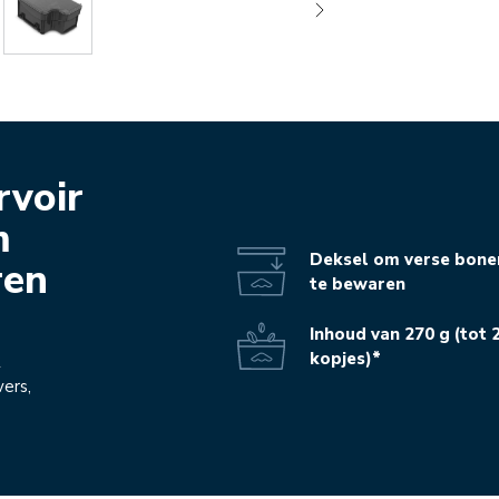
rvoir
m
Deksel om verse bone
ren
te bewaren
Inhoud van 270 g (tot 
kopjes)*
2
ers,