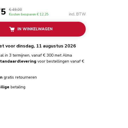
75
€ 49,00
incl. BTW
Kosten besparen
€ 12,25
IN WINKELWAGEN
het voor dinsdag, 11 augustus 2026
al in 3 termijnen, vanaf € 300 met Alma
standaardlevering
voor bestellingen vanaf €
en
gratis retourneren
ilige
betaling