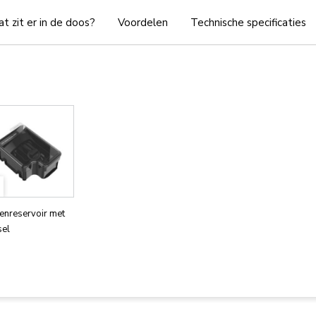
t zit er in de doos?
Voordelen
Technische specificaties
enreservoir met
sel