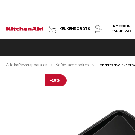
KOFFIE &
KEUKENROBOTS
ESPRESSO
BONENRESERVOIR VOOR VOLAUTOMATISCHE ESPRESSO
Overzicht
Wat zit er in de doos?
Voordelen
Technische s
Alle koffiezetapparaten
Koffie-accessoires
>
>
Bonenreservoir voor 
-25%