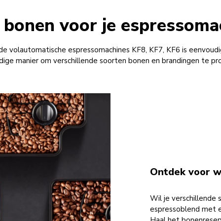
 bonen voor je espressoma
de volautomatische espressomachines KF8, KF7, KF6 is eenvoudig
ige manier om verschillende soorten bonen en brandingen te pr
Ontdek voor w
Wil je verschillende
espressoblend met ee
Haal het bonenreser