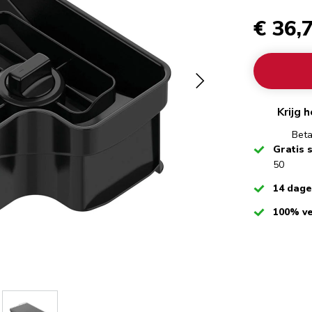
€ 36,
Krijg 
Beta
Checked
Gratis 
50
Checked
14 dag
Checked
100% ve