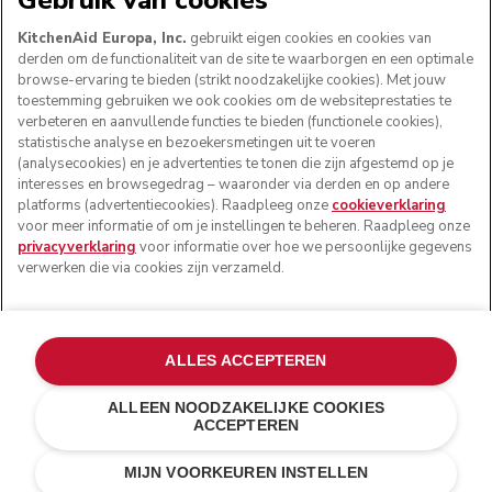
Gebruik van cookies
KitchenAid Europa, Inc.
gebruikt eigen cookies en cookies van
derden om de functionaliteit van de site te waarborgen en een optimale
browse-ervaring te bieden (strikt noodzakelijke cookies). Met jouw
toestemming gebruiken we ook cookies om de websiteprestaties te
verbeteren en aanvullende functies te bieden (functionele cookies),
statistische analyse en bezoekersmetingen uit te voeren
(analysecookies) en je advertenties te tonen die zijn afgestemd op je
interesses en browsegedrag – waaronder via derden en op andere
platforms (advertentiecookies). Raadpleeg onze
cookieverklaring
voor meer informatie of om je instellingen te beheren. Raadpleeg onze
© KitchenAid 2026 - Alle rechten voorbehouden.
privacyverklaring
voor informatie over hoe we persoonlijke gegevens
KitchenAid en het design van de keukenrobot zijn
verwerken die via cookies zijn verzameld.
handelsmerken in de Verenigde Staten en andere landen.
Mijn cookies beheren
Privacyverklaring
Cookiebeleid
ALLES ACCEPTEREN
Andere landen
Online geschillenafhandeling
ALLEEN NOODZAKELIJKE COOKIES
ACCEPTEREN
€ 169,90
€ 135,92
IN WINKELWAGEN
Kosten besparen
€ 33,98
MIJN VOORKEUREN INSTELLEN