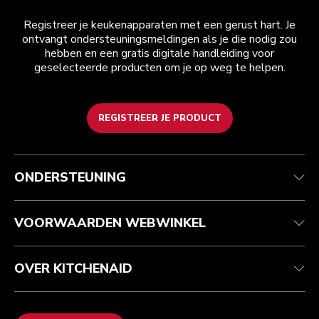
Registreer je keukenapparaten met een gerust hart. Je
ontvangt ondersteuningsmeldingen als je die nodig zou
hebben en een gratis digitale handleiding voor
geselecteerde producten om je op weg te helpen.
REGISTREER JE PRODUCT
Health check
Algemene voorwaarden
Het merk
Zoek een winkel
Klantenservice
Verzending en levering
Onze geschiedenis
ONDERSTEUNING
Je bestelling volgen
Retournering en terugbetaling
Garantie en documenten
Imprint
Veelgestelde vragen
Toegankelijkheidsverklaring
Recupel
ODR
VOORWAARDEN WEBWINKEL
OVER KITCHENAID