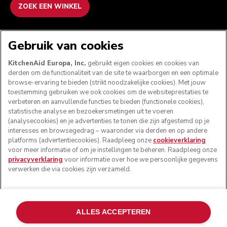
ZOEK EEN WINKEL
WE ACCEPTEREN
Gebruik van cookies
KitchenAid Europa, Inc.
gebruikt eigen cookies en cookies van
derden om de functionaliteit van de site te waarborgen en een optimale
browse-ervaring te bieden (strikt noodzakelijke cookies). Met jouw
VOLG ONS
toestemming gebruiken we ook cookies om de websiteprestaties te
verbeteren en aanvullende functies te bieden (functionele cookies),
statistische analyse en bezoekersmetingen uit te voeren
(analysecookies) en je advertenties te tonen die zijn afgestemd op je
interesses en browsegedrag – waaronder via derden en op andere
platforms (advertentiecookies). Raadpleeg onze
cookieverklaring
voor meer informatie of om je instellingen te beheren. Raadpleeg onze
privacyverklaring
voor informatie over hoe we persoonlijke gegevens
verwerken die via cookies zijn verzameld.
© KitchenAid 2026 - Alle rechten voorbehouden.
ALLES ACCEPTEREN
KitchenAid en het design van de keukenrobot zijn
handelsmerken in de Verenigde Staten en andere landen.