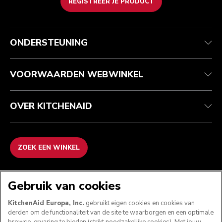
REGISTREER JE PRODUCT
Health check
Algemene voorwaarden
Het merk
Zoek een winkel
Klantenservice
Verzending en levering
Onze geschiedenis
ONDERSTEUNING
Je bestelling volgen
Retournering en terugbetaling
Garantie en documenten
Imprint
Veelgestelde vragen
Toegankelijkheidsverklaring
Recupel
ODR
VOORWAARDEN WEBWINKEL
OVER KITCHENAID
ZOEK EEN WINKEL
WE ACCEPTEREN
Gebruik van cookies
KitchenAid Europa, Inc.
gebruikt eigen cookies en cookies van
derden om de functionaliteit van de site te waarborgen en een optimale