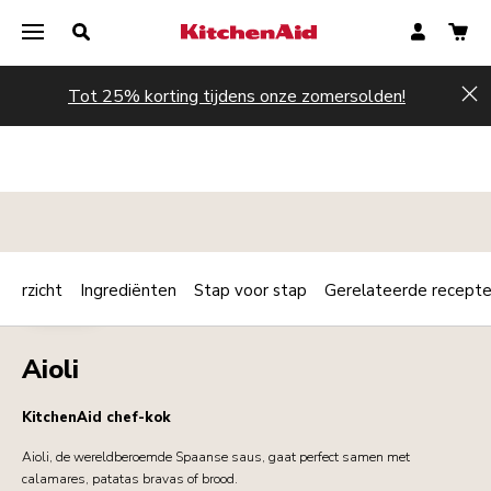
Tot 25% korting tijdens onze zomersolden!
Hi
verzicht
Ingrediënten
Stap voor stap
Gerelateerde recept
Print
SAUZEN
Share
Aioli
KitchenAid chef-kok
Aioli, de wereldberoemde Spaanse saus, gaat perfect samen met
calamares, patatas bravas of brood.