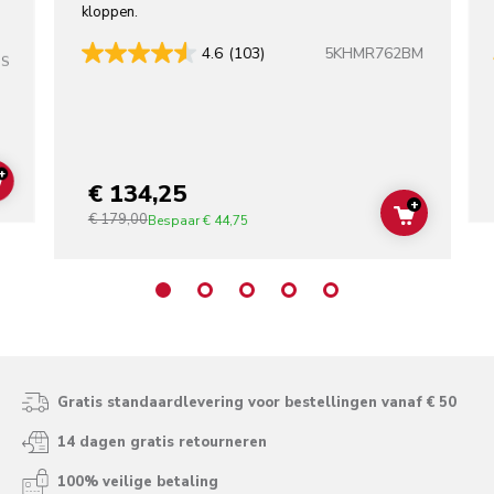
kloppen.
5KHMR762BM
4.6
(103)
SS
+
€ 134,25
ADD TO CART
+
€ 179,00
ADD TO C
Bespaar
€ 44,75
Gratis standaardlevering voor bestellingen vanaf € 50
14 dagen gratis retourneren
100% veilige betaling