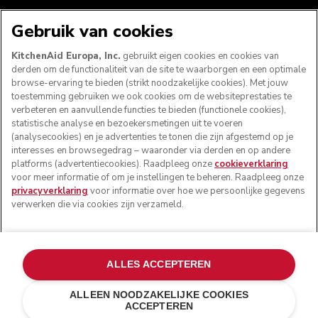
WE ACCEPTEREN
Gebruik van cookies
KitchenAid Europa, Inc.
gebruikt eigen cookies en cookies van
derden om de functionaliteit van de site te waarborgen en een optimale
browse-ervaring te bieden (strikt noodzakelijke cookies). Met jouw
VOLG ONS
toestemming gebruiken we ook cookies om de websiteprestaties te
verbeteren en aanvullende functies te bieden (functionele cookies),
statistische analyse en bezoekersmetingen uit te voeren
(analysecookies) en je advertenties te tonen die zijn afgestemd op je
interesses en browsegedrag – waaronder via derden en op andere
platforms (advertentiecookies). Raadpleeg onze
cookieverklaring
voor meer informatie of om je instellingen te beheren. Raadpleeg onze
privacyverklaring
voor informatie over hoe we persoonlijke gegevens
verwerken die via cookies zijn verzameld.
© KitchenAid 2026 - Alle rechten voorbehouden.
ALLES ACCEPTEREN
KitchenAid en het design van de keukenrobot zijn
handelsmerken in de Verenigde Staten en andere landen.
ALLEEN NOODZAKELIJKE COOKIES
ACCEPTEREN
Mijn cookies beheren
Privacyverklaring
Cookiebeleid