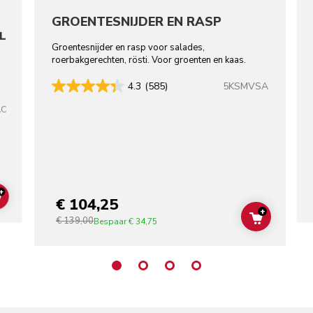
GROENTESNIJDER EN RASP
L
Groentesnijder en rasp voor salades,
roerbakgerechten, rösti. Voor groenten en kaas.
5KSMVSA
4.3
(585)
AC
+
€ 104,25
ADD TO CART
+
€ 139,00
ADD TO C
Bespaar
€ 34,75