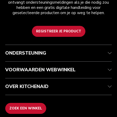
ontvangt ondersteuningsmeldingen als je die nodig zou
hebben en een gratis digitale handleiding voor
geselecteerde producten om je op weg te helpen.
REGISTREER JE PRODUCT
Health check
Algemene voorwaarden
Het merk
Zoek een winkel
Klantenservice
Verzending en levering
Onze geschiedenis
ONDERSTEUNING
Je bestelling volgen
Retournering en terugbetaling
Garantie en documenten
Imprint
Veelgestelde vragen
Toegankelijkheidsverklaring
Recupel
ODR
VOORWAARDEN WEBWINKEL
OVER KITCHENAID
ZOEK EEN WINKEL