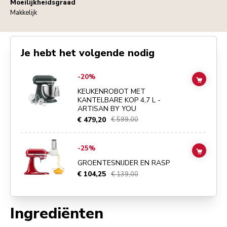
Moeilijkheidsgraad
Makkelijk
Je hebt het volgende nodig
Go to
KEUKENROBOT MET KANTELBARE KOP 4,7 L - ARTISAN BY 
-20%
ADD TO
KEUKENROBOT MET
KANTELBARE KOP 4,7 L -
ARTISAN BY YOU
€ 479,20
€ 599,00
Go to
GROENTESNIJDER EN RASP
details page
-25%
ADD TO
GROENTESNIJDER EN RASP
€ 104,25
€ 139,00
Ingrediënten