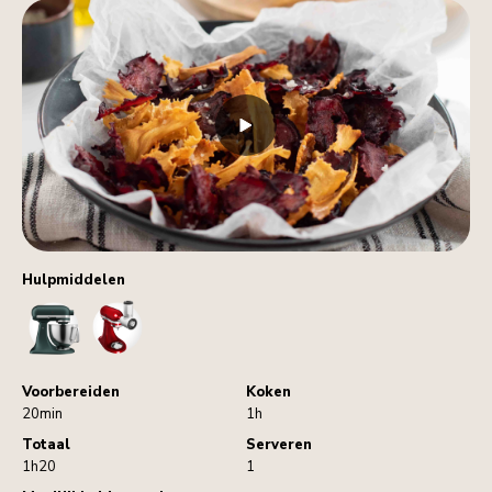
Hulpmiddelen
StandMixer
VegetableSlicerAndShredder
Voorbereiden
Koken
20min
1h
Totaal
Serveren
1h20
1