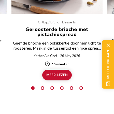
Ontbijt / brunch, Desserts
Geroosterde brioche met
pistachiospread
er
D
Geef de brioche een opkikkertje door hem licht te
roosteren. Maak in de tussentijd een rijke spread
MELD JE NU AAN
van witte chocolade en pistachenoten.
KitchenAid Chef - 26 May 2026
15 minuten
Duration
MEER LEZEN