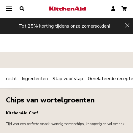
Tot 25% korting tijdens onze zomersolden!
Hi
verzicht
Ingrediënten
Stap voor stap
Gerelateerde recept
Print
CHIPS
Share
Chips van wortelgroenten
KitchenAid Chef
Tijd voor een perfecte snack: wortelgroentenchips, knapperig en vol smaak.