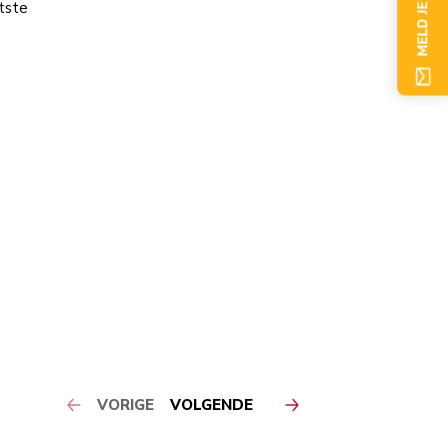
MELD JE NU AAN
tste
VORIGE
VOLGENDE