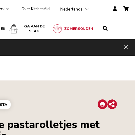
Nederlands
ervice
Over KitchenAid
GA AAN DE
REN
ZOMERSOLDEN
SLAG
Hid
Print
STA
Share
e pastarolletjes met