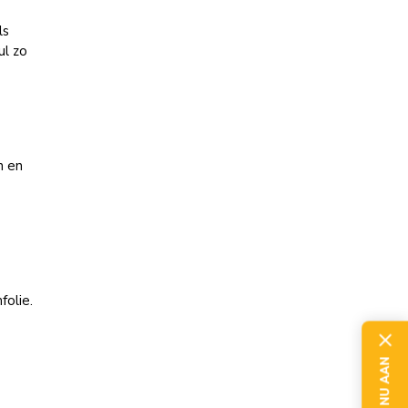
ls
ul zo
n en
folie.