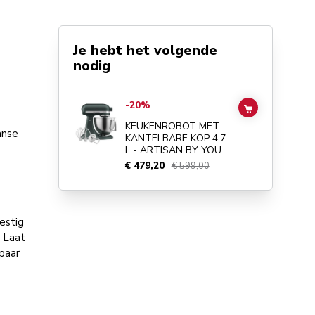
Je hebt het volgende
nodig
Go to
KEUKENROBOT MET KANTELBARE KOP 4,7 L - ART
-20%
ADD TO CAR
KEUKENROBOT MET
anse
KANTELBARE KOP 4,7
L - ARTISAN BY YOU
€ 479,20
€ 599,00
estig
 Laat
paar