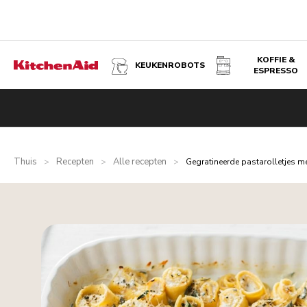
KOFFIE &
KEUKENROBOTS
ESPRESSO
Thuis
Recepten
Alle recepten
>
>
>
Gegratineerde pastarolletjes met