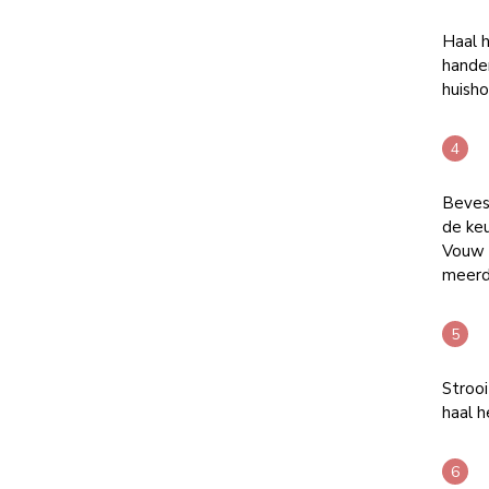
Haal h
handen
huish
Bevest
de keu
Vouw 
meerd
Strooi
haal h