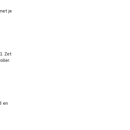
met je
n
1. Zet
ller.
3 en