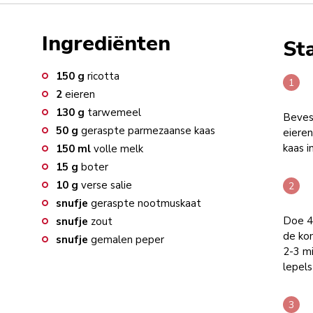
Ingrediënten
St
150
g
ricotta
2
eieren
130
g
tarwemeel
Beves
50
g
geraspte parmezaanse kaas
eiere
kaas i
150
ml
volle melk
15
g
boter
10
g
verse salie
snufje
geraspte nootmuskaat
Doe 4
snufje
zout
de ko
snufje
gemalen peper
2-3 m
lepels