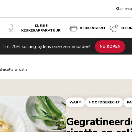
Klantens
KLEINE
KEUKENGEREI
KLEU
KEUKENAPPARATUUR
Tot 25% korting tijdens onze zomersolden!
NU KOPEN
 ricotta en salie
WARM
HOOFDGERECHT
PA
Gegratineerd