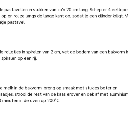
de pastavellen in stukken van zo'n 20 cm lang. Schep er 4 eetlepe
g op en rol ze langs de lange kant op, zodat je een cilinder krijgt. V
ukje pastavel.
de rolletjes in spiralen van 2 cm, vet de bodem van een bakvorm i
 spiralen op een rij.
de melk in de bakvorm, breng op smaak met stukjes boter en
laadjes, strooi de rest van de kaas erover en dek af met aluminium
0 minuten in de oven op 200°C.