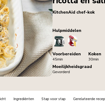
ricotta en sal
KitchenAid chef-kok
Hulpmiddelen
StandMixer
PastaRoller
Voorbereiden
Koken
45min
30min
Moeilijkheidsgraad
Gevorderd
icht
Ingrediënten
Stap voor stap
Gerelateerde rece