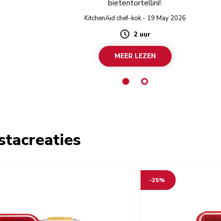
bietentortellini!.
KitchenAid chef-kok - 19 May 2026
2 uur
Duration
MEER LEZEN
tacreaties
-25%