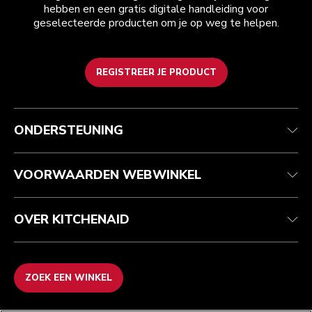
hebben en een gratis digitale handleiding voor
geselecteerde producten om je op weg te helpen.
REGISTREER JE PRODUCT
Health check
Algemene voorwaarden
Het merk
Zoek een winkel
Klantenservice
Verzending en levering
Onze geschiedenis
ONDERSTEUNING
Je bestelling volgen
Retournering en terugbetaling
Garantie en documenten
Imprint
Veelgestelde vragen
Toegankelijkheidsverklaring
Recupel
ODR
VOORWAARDEN WEBWINKEL
OVER KITCHENAID
ZOEK EEN WINKEL