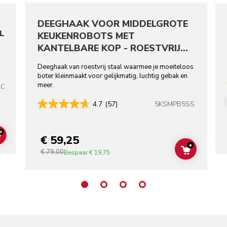
DEEGHAAK VOOR MIDDELGROTE
L
KEUKENROBOTS MET
KANTELBARE KOP - ROESTVRIJ
STAAL
Deeghaak van roestvrij staal waarmee je moeiteloos
boter kleinmaakt voor gelijkmatig, luchtig gebak en
meer.
AC
5KSMPB5SS
4.7
(57)
+
€ 59,25
ADD TO CART
+
€ 79,00
ADD TO C
Bespaar
€ 19,75