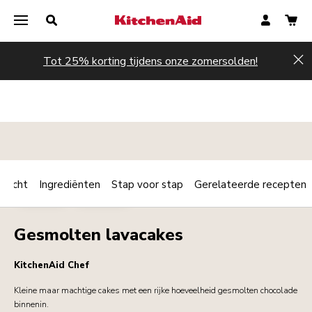
Tot 25% korting tijdens onze zomersolden!
Hi
rzicht
Ingrediënten
Stap voor stap
Gerelateerde recepten
Print
BAKKERIJ
DESSERTS
Share
Gesmolten lavacakes
KitchenAid Chef
Kleine maar machtige cakes met een rijke hoeveelheid gesmolten chocolade
binnenin.