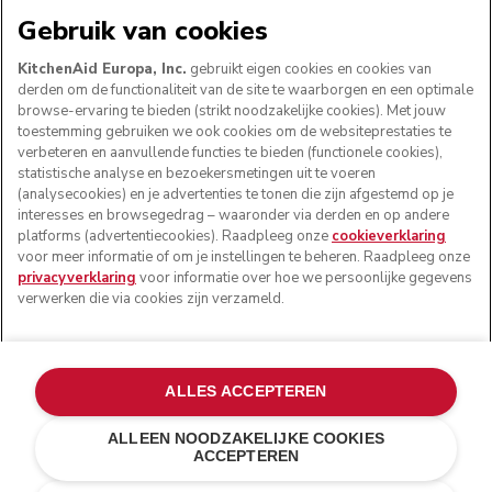
WE ACCEPTEREN
Gebruik van cookies
KitchenAid Europa, Inc.
gebruikt eigen cookies en cookies van
derden om de functionaliteit van de site te waarborgen en een optimale
browse-ervaring te bieden (strikt noodzakelijke cookies). Met jouw
VOLG ONS
toestemming gebruiken we ook cookies om de websiteprestaties te
verbeteren en aanvullende functies te bieden (functionele cookies),
statistische analyse en bezoekersmetingen uit te voeren
(analysecookies) en je advertenties te tonen die zijn afgestemd op je
interesses en browsegedrag – waaronder via derden en op andere
platforms (advertentiecookies). Raadpleeg onze
cookieverklaring
voor meer informatie of om je instellingen te beheren. Raadpleeg onze
privacyverklaring
voor informatie over hoe we persoonlijke gegevens
verwerken die via cookies zijn verzameld.
© KitchenAid 2026 - Alle rechten voorbehouden.
ALLES ACCEPTEREN
KitchenAid en het design van de keukenrobot zijn
handelsmerken in de Verenigde Staten en andere landen.
ALLEEN NOODZAKELIJKE COOKIES
ACCEPTEREN
Mijn cookies beheren
Privacyverklaring
Cookiebeleid
Andere landen
Online geschillenafhandeling