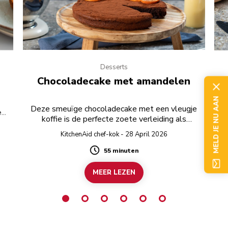
Desserts
Chocoladecake met amandelen
MELD JE NU AAN
D
Deze smeuïge chocoladecake met een vleugje
e
koffie is de perfecte zoete verleiding als
afsluiting van de maaltijd. Gebruik voor een
KitchenAid chef-kok - 28 April 2026
helemaal glutenvrij recept glutenvrije pure
chocolade.
55 minuten
Duration
MEER LEZEN