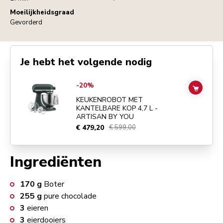
Moeilijkheidsgraad
Gevorderd
Je hebt het volgende nodig
Go to
KEUKENROBOT MET KANTELBARE KOP 4,7 L - ARTISAN BY 
-20%
ADD TO
KEUKENROBOT MET
KANTELBARE KOP 4,7 L -
ARTISAN BY YOU
€ 479,20
€ 599,00
Ingrediënten
170
g
Boter
255
g
pure chocolade
3
eieren
3
eierdooiers