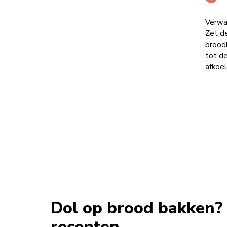
Verwa
Zet d
broodk
tot de
afkoel
Dol op brood bakken?
recepten