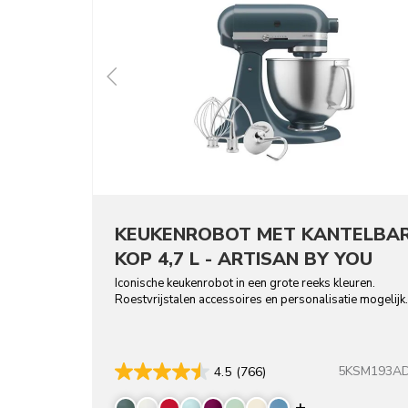
KEUKENROBOT MET KANTELBA
KOP 4,7 L - ARTISAN BY YOU
Iconische keukenrobot in een grote reeks kleuren.
Roestvrijstalen accessoires en personalisatie mogelijk.
5KSM193A
4.5
(766)
Display more 