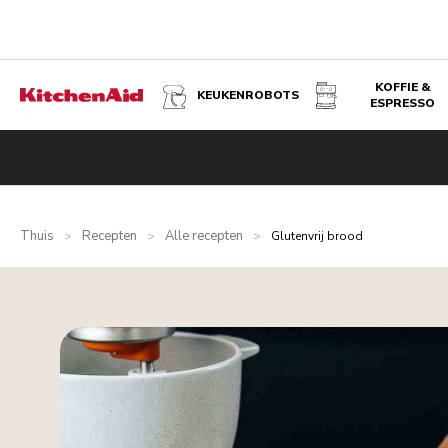
KOFFIE &
KEUKENROBOTS
ESPRESSO
Thuis
Recepten
Alle recepten
>
>
>
Glutenvrij brood