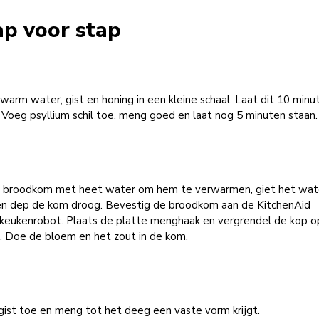
ap voor stap
arm water, gist en honing in een kleine schaal. Laat dit 10 minu
 Voeg psyllium schil toe, meng goed en laat nog 5 minuten staan.
e broodkom met heet water om hem te verwarmen, giet het wat
 en dep de kom droog. Bevestig de broodkom aan de KitchenAid
/keukenrobot. Plaats de platte menghaak en vergrendel de kop op
. Doe de bloem en het zout in de kom.
gist toe en meng tot het deeg een vaste vorm krijgt.