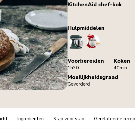
KitchenAid chef-kok
Hulpmiddelen
StandMixer
BreadBowl
Voorbereiden
Koken
1h30
40min
Moeilijkheidsgraad
Gevorderd
icht
Ingrediënten
Stap voor stap
Gerelateerde rece