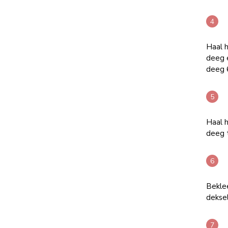
Haal 
deeg e
deeg 6
Haal h
deeg t
Bekle
dekse