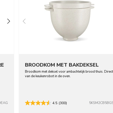
RE
BROODKOM MET BAKDEKSEL
Broodkom met deksel voor ambachtelijk brood thuis. Direct
van de keukenrobot in de oven.
DEAG
5KSM2CB5BG
4.5
(300)
colors