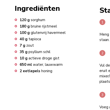
Ingrediënten
St
120
g
sorghum
180
g
bruine rijstmeel
100
g
glutenvrij havermeel
Meng w
40
g
tapioca
staan.
7
g
zout
35
g
psyllium schil
10
g
actieve droge gist
650
ml
water, lauwwarm
Vul d
eruit
2
eetlepels
honing
mixer
plaats
Voeg 