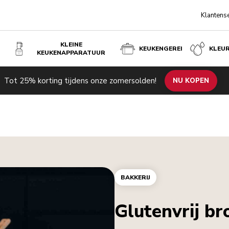
Klantens
KLEINE
KEUKENGEREI
KLEU
KEUKENAPPARATUUR
Tot 25% korting tijdens onze zomersolden!
NU KOPEN
BAKKERIJ
Glutenvrij br