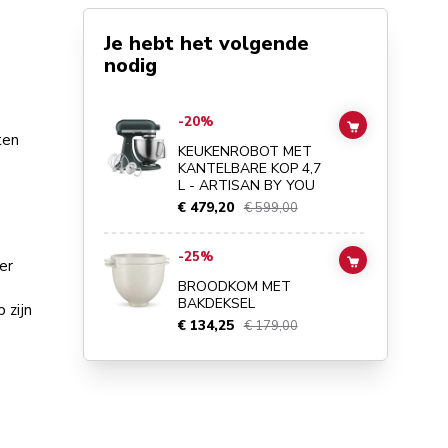
Je hebt het volgende
nodig
Go to
KEUKENROBOT MET KANTELBARE KOP 4,7 L - ART
-20%
ADD TO CAR
ten
KEUKENROBOT MET
KANTELBARE KOP 4,7
L - ARTISAN BY YOU
€ 479,20
€ 599,00
Go to
BROODKOM MET BAKDEKSEL
details page
-25%
er
ADD TO CAR
BROODKOM MET
BAKDEKSEL
 zijn
€ 134,25
€ 179,00