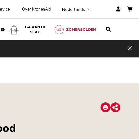
Nederlands
ervice
Over KitchenAid
GA AAN DE
REN
ZOMERSOLDEN
SLAG
Hid
Print
Share
ood