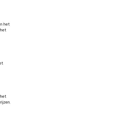
an het
 het
et
 het
ijzen.