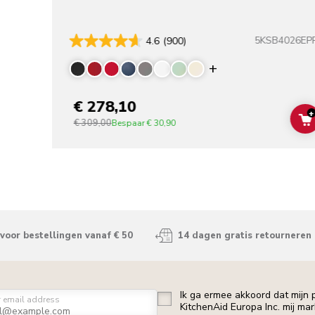
5KSB4026EP
4.6
(900)
Display more co
€ 278,10
+
€ 309,00
Bespaar
€ 30,90
voor bestellingen vanaf € 50
14 dagen gratis retourneren
Ik ga ermee akkoord dat mijn
r email address
KitchenAid Europa Inc. mij ma