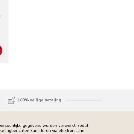
P
lors
ADD TO CART
100% veilige betaling
 persoonlijke gegevens worden verwerkt, zodat
rketingberichten kan sturen via elektronische