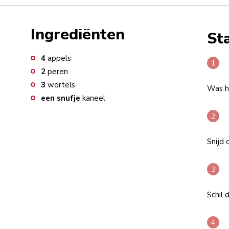
Ingrediënten
St
4
appels
2
peren
3
wortels
Was he
een snufje
kaneel
Snijd 
Schil 