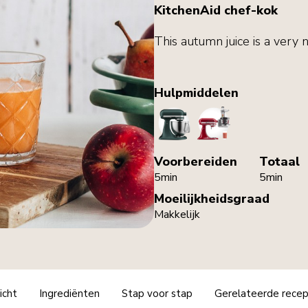
KitchenAid chef-kok
This autumn juice is a very n
Hulpmiddelen
StandMixer
SlowJuicer
Voorbereiden
Totaal
5min
5min
Moeilijkheidsgraad
Makkelijk
icht
Ingrediënten
Stap voor stap
Gerelateerde rece