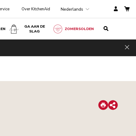
Nederlands
ervice
Over KitchenAid
GA AAN DE
REN
ZOMERSOLDEN
SLAG
Hid
Print
Share