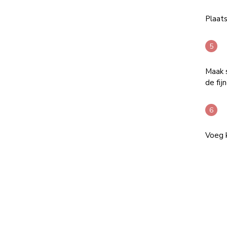
Plaats
Maak 
de fij
Voeg k