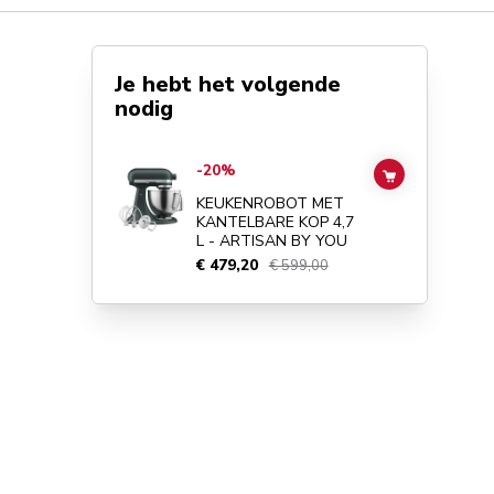
Je hebt het volgende
nodig
Go to
KEUKENROBOT MET KANTELBARE KOP 4,7 L - ART
-20%
ADD TO CAR
KEUKENROBOT MET
KANTELBARE KOP 4,7
L - ARTISAN BY YOU
€ 479,20
€ 599,00