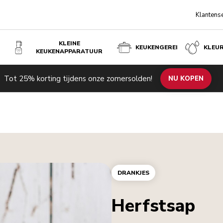
Klantens
KLEINE
KEUKENGEREI
KLEU
KEUKENAPPARATUUR
Tot 25% korting tijdens onze zomersolden!
NU KOPEN
DRANKJES
Herfstsap