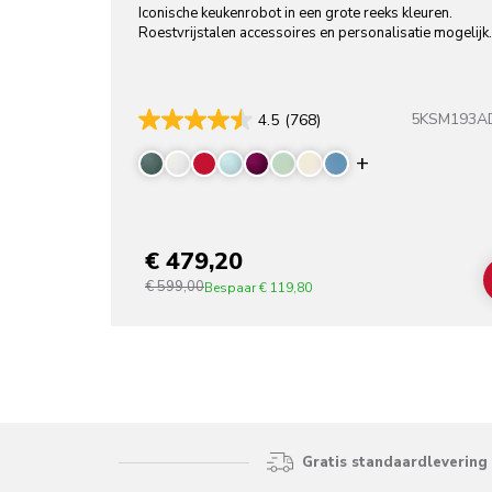
Iconische keukenrobot in een grote reeks kleuren.
Roestvrijstalen accessoires en personalisatie mogelijk.
5KSM193A
4.5
(768)
Display more 
€ 479,20
€ 599,00
Bespaar
€ 119,80
Gratis standaardlevering 