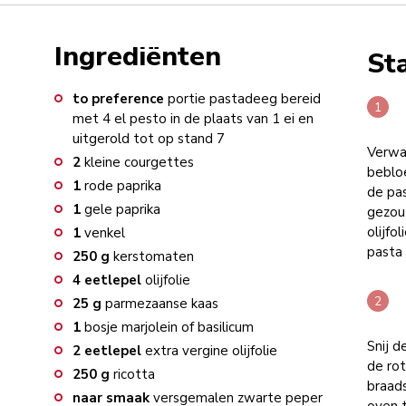
Ingrediënten
St
to preference
portie pastadeeg bereid
met 4 el pesto in de plaats van 1 ei en
uitgerold tot op stand 7
Verwa
2
kleine courgettes
bebloe
1
rode paprika
de pa
1
gele paprika
gezout
olijfo
1
venkel
pasta 
250
g
kerstomaten
4
eetlepel
olijfolie
25
g
parmezaanse kaas
1
bosje marjolein of basilicum
Snij d
2
eetlepel
extra vergine olijfolie
de ro
250
g
ricotta
braads
naar smaak
versgemalen zwarte peper