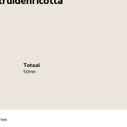
ruidenricotta
Totaal
50min
pten