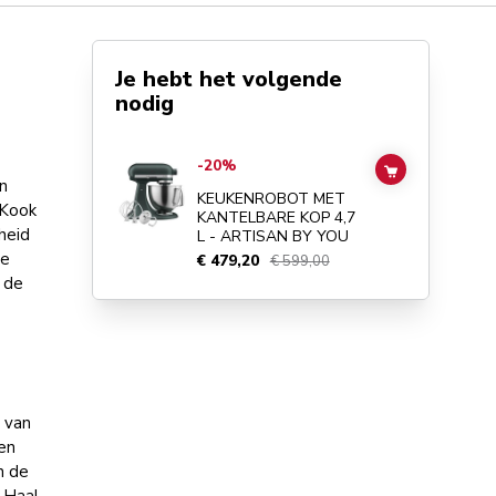
Je hebt het volgende
nodig
Go to
KEUKENROBOT MET KANTELBARE KOP 4,7 L - ART
-20%
ADD TO CAR
n
KEUKENROBOT MET
 Kook
KANTELBARE KOP 4,7
heid
L - ARTISAN BY YOU
je
€ 479,20
€ 599,00
t de
l van
en
n de