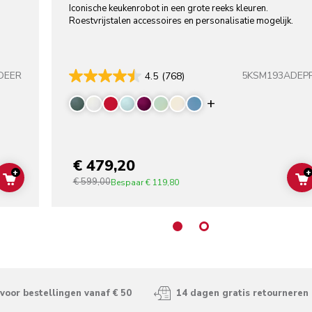
Iconische keukenrobot in een grote reeks kleuren.
Roestvrijstalen accessoires en personalisatie mogelijk.
DEER
5KSM193ADEP
4.5
(768)
colors
Display more co
€ 479,20
+
+
€ 599,00
ADD TO CART
Bespaar
€ 119,80
voor bestellingen vanaf € 50
14 dagen gratis retourneren