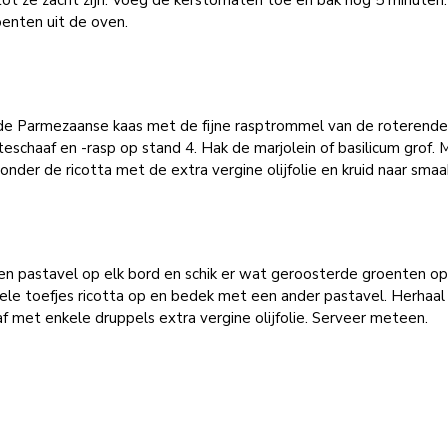
ot ze zacht zijn. Voeg de kerstomaten toe en bak nog 5 minuten.
enten uit de oven.
de Parmezaanse kaas met de fijne rasptrommel van de roterend
eschaaf en -rasp op stand 4. Hak de marjolein of basilicum grof.
onder de ricotta met de extra vergine olijfolie en kruid naar smaa
en pastavel op elk bord en schik er wat geroosterde groenten op
ele toefjes ricotta op en bedek met een ander pastavel. Herhaal
f met enkele druppels extra vergine olijfolie. Serveer meteen.