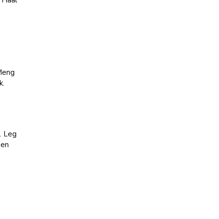
 Haal
e
 Meng
k.
. Leg
 en