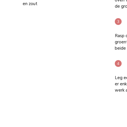
oven t
en zout
de gro
Rasp 
groent
beide 
Leg e
er enk
werk a