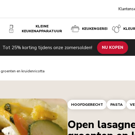
Klantens
KLEINE
KEUKENGEREI
KLEU
KEUKENAPPARATUUR
Tot 25% korting tijdens onze zomersolden!
NU KOPEN
groenten en kruidenricotta
HOOFDGERECHT
PASTA
VE
Open lasagne