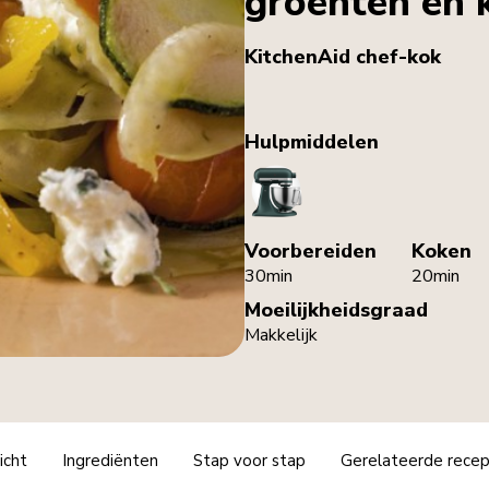
groenten en k
KitchenAid chef-kok
Hulpmiddelen
StandMixer
Voorbereiden
Koken
30min
20min
Moeilijkheidsgraad
Makkelijk
icht
Ingrediënten
Stap voor stap
Gerelateerde rece