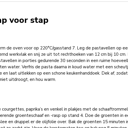
ap voor stap
rm de oven voor op 220°C/gasstand 7. Leg de pastavellen op ee
md werkvlak en snij ze uit tot rechthoeken van 12 cm bij 10 cm.
stavellen in porties gedurende 30 seconden in een ruime hoeveel
en water. Verfris de pasta daarna in koud water met een scheut
lie en laat uitlekken op een schone keukenhanddoek. Dek af, zoda
niet uitdroogt, en hou warm.
e courgettes, paprika’s en venkel in plakjes met de schaaftromme
terende groenteschaaf en -rasp op stand 4. Doe de groenten in e
lee en druppel er de olijfolie over. Bak de groenten 15 minuten i