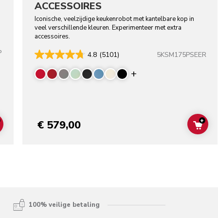
ACCESSOIRES
Iconische, veelzijdige keukenrobot met kantelbare kop in
veel verschillende kleuren. Experimenteer met extra
accessoires.
P
5KSM175PSEER
4.8
(5101)
lors
Display more color
+
€ 579,00
ADD TO CART
ADD
100% veilige betaling