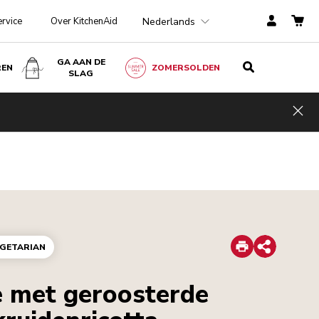
Nederlands
ervice
Over KitchenAid
GA AAN DE
REN
ZOMERSOLDEN
SLAG
Hid
Print
GETARIAN
Share
 met geroosterde