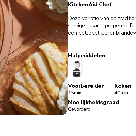
KitchenAid Chef
Deze variatie van de traditi
stevige maar rijpe peren. 
een eetlepel perenbrandewi
Hulpmiddelen
Blender
Voorbereiden
Koken
15min
40min
Moeilijkheidsgraad
Gevorderd