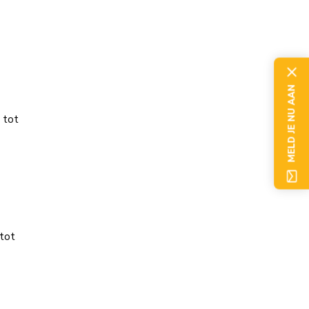
MELD JE NU AAN
 tot
 tot