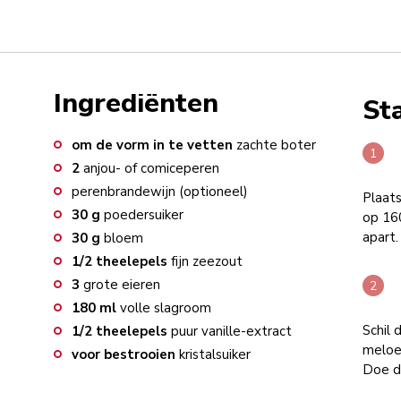
Ingrediënten
St
om de vorm in te vetten
zachte boter
2
anjou- of comiceperen
perenbrandewijn (optioneel)
Plaat
30
g
poedersuiker
op 160
apart.
30
g
bloem
1/2
theelepels
fijn zeezout
3
grote eieren
180
ml
volle slagroom
Schil 
1/2
theelepels
puur vanille-extract
meloen
voor bestrooien
kristalsuiker
Doe d