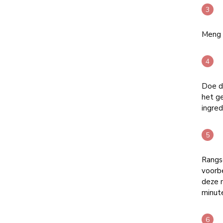
Meng i
Doe de
het g
ingre
Rangs
voorbe
deze 
minute