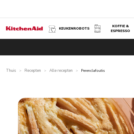
KOFFIE &
KEUKENROBOTS
ESPRESSO
Thuis
Recepten
Alle recepten
>
>
>
Perenclafoutis