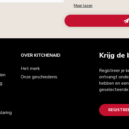
Meer lezen
Krijg de 
OVER KITCHENAID
Het merk
Registreer je 
den
Onze geschiedenis
ontvangt onder
ng
hebben en een 
geselecteerde
REGISTRE
laring