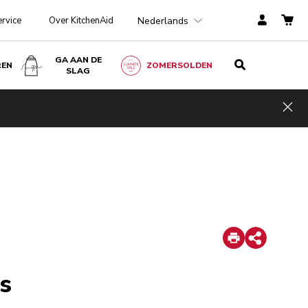
Nederlands
ervice
Over KitchenAid
GA AAN DE
REN
ZOMERSOLDEN
SLAG
Hid
Print
Share
s