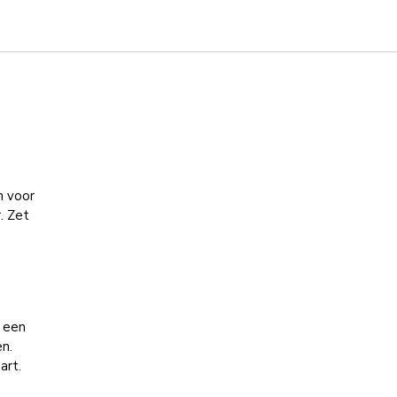
n voor
. Zet
t een
en.
art.