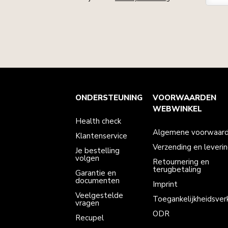
Health check
Algemene voorwaarden
Het merk
Zoek een winkel
ONDERSTEUNING
VOORWAARDEN
Klantenservice
Verzending en levering
Onze geschiedenis
Je bestelling volgen
Retournering en terugbetaling
WEBWINKEL
Garantie en documenten
Imprint
Health check
Veelgestelde vragen
Toegankelijkheidsverklaring
Recupel
ODR
Algemene voorwaar
Klantenservice
Verzending en leveri
Je bestelling
volgen
Retournering en
terugbetaling
Garantie en
documenten
Imprint
Veelgestelde
Toegankelijkheidsverk
vragen
ODR
Recupel