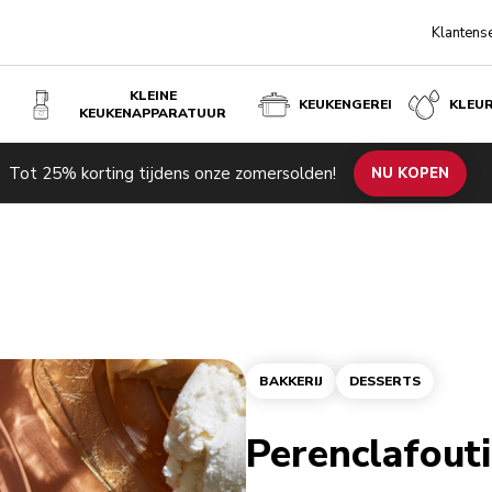
Klantens
KLEINE
KEUKENGEREI
KLEU
KEUKENAPPARATUUR
Tot 25% korting tijdens onze zomersolden!
NU KOPEN
BAKKERIJ
DESSERTS
Perenclafouti