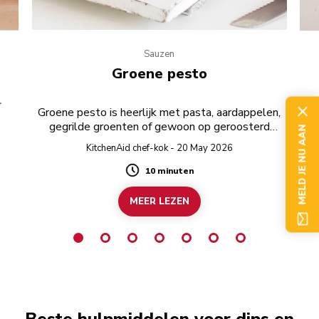
Sauzen
Groene pesto
r
G
Groene pesto is heerlijk met pasta, aardappelen,
wa
gegrilde groenten of gewoon op geroosterd
Dez
MELD JE NU AAN
brood.
KitchenAid chef-kok - 20 May 2026
10 minuten
Duration
MEER LEZEN