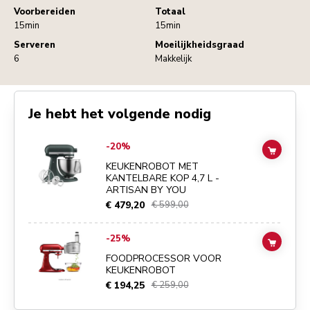
Voorbereiden
Totaal
15min
15min
Serveren
Moeilijkheidsgraad
6
Makkelijk
Je hebt het volgende nodig
Go to
KEUKENROBOT MET KANTELBARE KOP 4,7 L - ARTISAN BY 
-20%
ADD TO
KEUKENROBOT MET
KANTELBARE KOP 4,7 L -
ARTISAN BY YOU
€ 479,20
€ 599,00
Go to
FOODPROCESSOR VOOR KEUKENROBOT
details page
-25%
ADD TO
FOODPROCESSOR VOOR
KEUKENROBOT
€ 194,25
€ 259,00