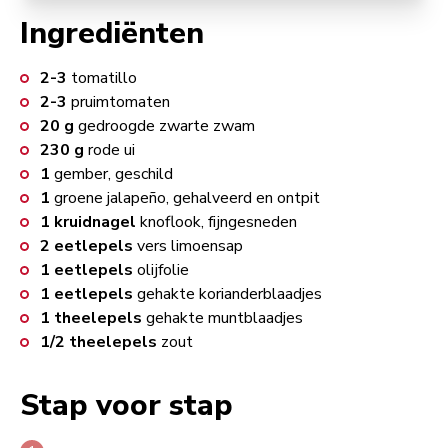
Ingrediënten
2-3
tomatillo
2-3
pruimtomaten
20
g
gedroogde zwarte zwam
230
g
rode ui
1
gember, geschild
1
groene jalapeño, gehalveerd en ontpit
1
kruidnagel
knoflook, fijngesneden
2
eetlepels
vers limoensap
1
eetlepels
olijfolie
1
eetlepels
gehakte korianderblaadjes
1
theelepels
gehakte muntblaadjes
1/2
theelepels
zout
Stap voor stap