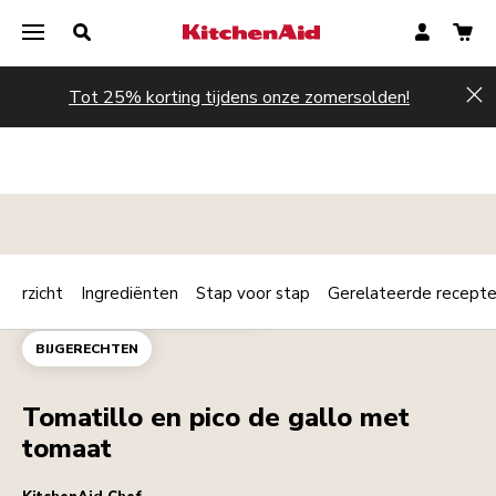
Tot 25% korting tijdens onze zomersolden!
Hi
verzicht
Ingrediënten
Stap voor stap
Gerelateerde recept
Print
DIPSAUZEN
HOOFDGERECHT
Share
BIJGERECHTEN
Tomatillo en pico de gallo met
tomaat