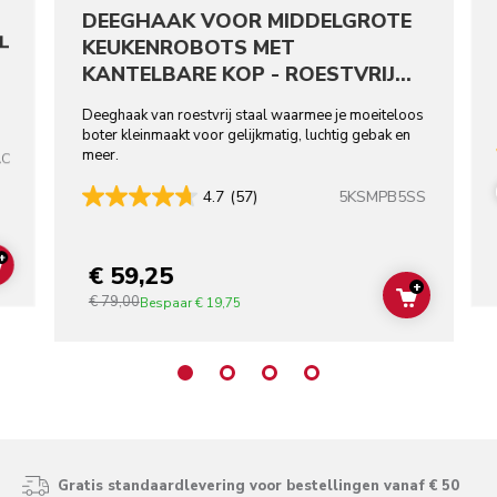
DEEGHAAK VOOR MIDDELGROTE
L
KEUKENROBOTS MET
KANTELBARE KOP - ROESTVRIJ
STAAL
Deeghaak van roestvrij staal waarmee je moeiteloos
boter kleinmaakt voor gelijkmatig, luchtig gebak en
meer.
AC
5KSMPB5SS
4.7
(57)
+
€ 59,25
ADD TO CART
+
€ 79,00
ADD TO C
Bespaar
€ 19,75
Gratis standaardlevering voor bestellingen vanaf € 50