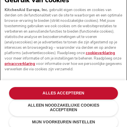
Gebruik van cookies
KitchenAid Europa, Inc.
gebruikt eigen cookies en cookies van
derden om de functionaliteit van de site te waarborgen en een optimale
browse-ervaring te bieden (strikt noodzakelijke cookies). Met jouw
VOLG ONS
toestemming gebruiken we ook cookies om de websiteprestaties te
verbeteren en aanvullende functies te bieden (functionele cookies),
statistische analyse en bezoekersmetingen uit te voeren
(analysecookies) en je advertenties te tonen die zijn afgestemd op je
interesses en browsegedrag – waaronder via derden en op andere
platforms (advertentiecookies). Raadpleeg onze
cookieverklaring
voor meer informatie of om je instellingen te beheren. Raadpleeg onze
privacyverklaring
voor informatie over hoe we persoonlijke gegevens
verwerken die via cookies zijn verzameld.
© KitchenAid 2026 - Alle rechten voorbehouden.
ALLES ACCEPTEREN
KitchenAid en het design van de keukenrobot zijn
handelsmerken in de Verenigde Staten en andere landen.
ALLEEN NOODZAKELIJKE COOKIES
ACCEPTEREN
Mijn cookies beheren
Privacyverklaring
Cookiebeleid
Andere landen
Online geschillenafhandeling
MIJN VOORKEUREN INSTELLEN