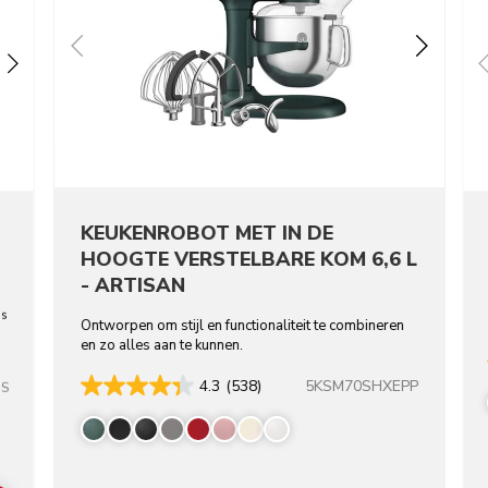
KEUKEN­ROBOT MET IN DE
HOOGTE VERSTELBARE KOM 6,6 L
- ARTISAN
os
Ontworpen om stijl en functionaliteit te combineren
en zo alles aan te kunnen.
5KSM70SHXEPP
4.3
(538)
SS