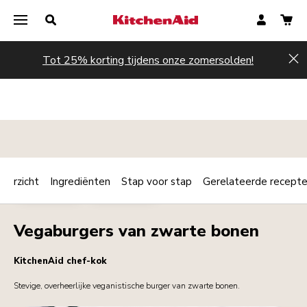
Tot 25% korting tijdens onze zomersolden!
Hi
verzicht
Ingrediënten
Stap voor stap
Gerelateerde recept
Print
VEGETARIAN
STREETFOOD
Share
Vegaburgers van zwarte bonen
KitchenAid chef-kok
Stevige, overheerlijke veganistische burger van zwarte bonen.