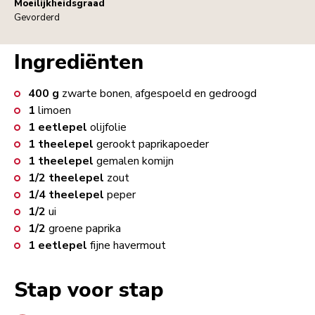
Moeilijkheidsgraad
Gevorderd
Ingrediënten
400
g
zwarte bonen, afgespoeld en gedroogd
1
limoen
1
eetlepel
olijfolie
1
theelepel
gerookt paprikapoeder
1
theelepel
gemalen komijn
1/2
theelepel
zout
1/4
theelepel
peper
1/2
ui
1/2
groene paprika
1
eetlepel
fijne havermout
Stap voor stap