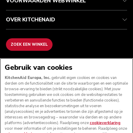
VOORWAARDEN WEBWINKEL
OVER KITCHENAID
ZOEK EEN WINKEL
WE ACCEPTEREN
Gebruik van cookies
KitchenAid Europa, Inc.
gebruikt eigen cookies en cookies van
derden om de functionaliteit van de site te waarborgen en een optimale
browse-ervaring te bieden (strikt noodzakelijke cookies). Met jouw
VOLG ONS
toestemming gebruiken we ook cookies om de websiteprestaties te
verbeteren en aanvullende functies te bieden (functionele cookies),
statistische analyse en bezoekersmetingen uit te voeren
(analysecookies) en je advertenties te tonen die zijn afgestemd op je
interesses en browsegedrag – waaronder via derden en op andere
platforms (advertentiecookies). Raadpleeg onze
cookieverklaring
voor meer informatie of om je instellingen te beheren. Raadpleeg onze