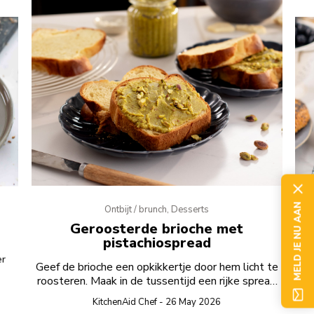
MELD JE NU AAN
Ontbijt / brunch, Desserts
Geroosterde brioche met
pistachiospread
er
D
Geef de brioche een opkikkertje door hem licht te
roosteren. Maak in de tussentijd een rijke spread
van witte chocolade en pistachenoten.
KitchenAid Chef - 26 May 2026