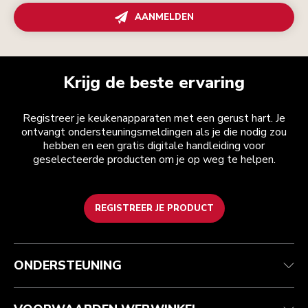
AANMELDEN
Krijg de beste ervaring
Registreer je keukenapparaten met een gerust hart. Je
ontvangt ondersteuningsmeldingen als je die nodig zou
hebben en een gratis digitale handleiding voor
geselecteerde producten om je op weg te helpen.
REGISTREER JE PRODUCT
Health check
Algemene voorwaarden
Het merk
Zoek een winkel
Klantenservice
Verzending en levering
Onze geschiedenis
ONDERSTEUNING
Je bestelling volgen
Retournering en terugbetaling
Garantie en documenten
Imprint
Veelgestelde vragen
Toegankelijkheidsverklaring
Recupel
ODR