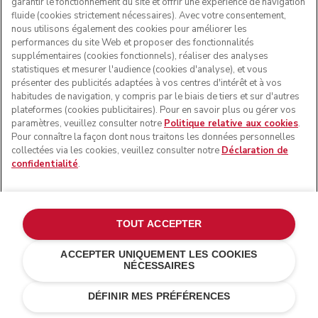
garantir le fonctionnement du site et offrir une expérience de navigation
fluide (cookies strictement nécessaires). Avec votre consentement,
nous utilisons également des cookies pour améliorer les
performances du site Web et proposer des fonctionnalités
supplémentaires (cookies fonctionnels), réaliser des analyses
statistiques et mesurer l'audience (cookies d'analyse), et vous
présenter des publicités adaptées à vos centres d'intérêt et à vos
habitudes de navigation, y compris par le biais de tiers et sur d'autres
plateformes (cookies publicitaires). Pour en savoir plus ou gérer vos
paramètres, veuillez consulter notre
Politique relative aux cookies
.
Pour connaître la façon dont nous traitons les données personnelles
collectées via les cookies, veuillez consulter notre
Déclaration de
confidentialité
.
TOUT ACCEPTER
ACCEPTER UNIQUEMENT LES COOKIES
NÉCESSAIRES
€ 109,00
€ 81,75
AJOUTER AU PANIER
Économies de coûts
€ 27,25
DÉFINIR MES PRÉFÉRENCES