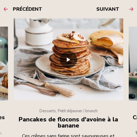
PRÉCÉDENT
SUIVANT
Desserts, Petit déjeuner / brunch
es
C
Pancakes de flocons d'avoine à la
banane
,
Ces crêpes sans farine sont savoureuses et