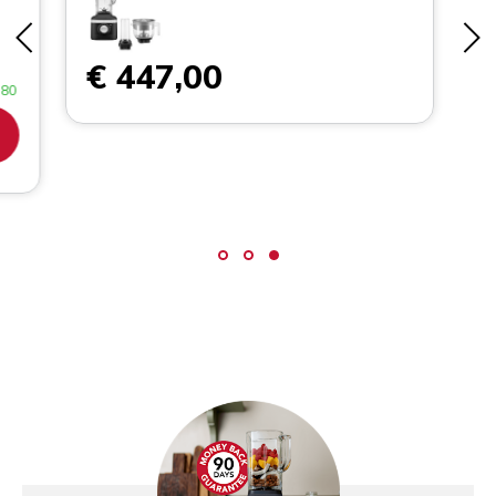
€ 447,00
,80