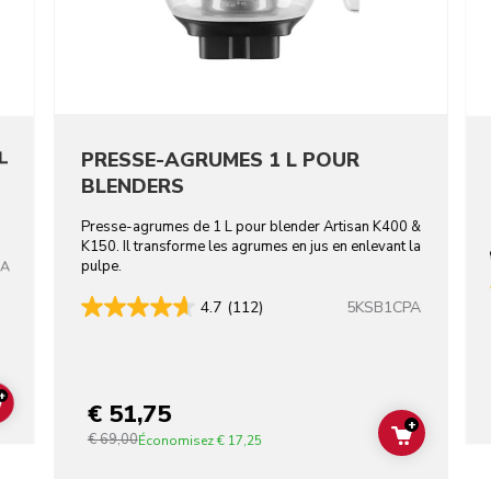
L
PRESSE-AGRUMES 1 L POUR
BLENDERS
Presse-agrumes de 1 L pour blender Artisan K400 &
K150. Il transforme les agrumes en jus en enlevant la
pulpe.
BA
5KSB1CPA
4.7
(112)
+
€ 51,75
ADD TO CART
+
€ 69,00
ADD TO C
Économisez
€ 17,25