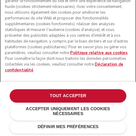
garantir le fonctionnement du site et offrir une expérience de navigation
fluide (cookies strictement nécessaires). Avec votre consentement,
nous utilisons également des cookies pour améliorer les
performances du site Web et proposer des fonctionnalités
supplémentaires (cookies fonctionnels), réaliser des analyses
statistiques et mesurer l'audience (cookies d'analyse), et vous
présenter des publicités adaptées à vos centres d'intérêt et à vos
habitudes de navigation, y compris par le biais de tiers et sur d'autres
plateformes (cookies publicitaires). Pour en savoir plus ou gérer vos
paramètres, veuillez consulter notre
Politique relative aux cookies
.
Pour connaître la façon dont nous traitons les données personnelles
collectées via les cookies, veuillez consulter notre
Déclaration de
confidentialité
.
TOUT ACCEPTER
ACCEPTER UNIQUEMENT LES COOKIES
NÉCESSAIRES
Gris étain
€ 309,00
AJOUTER AU PANIER
€ 278,10
Économies de
DÉFINIR MES PRÉFÉRENCES
coûts
€ 30,90