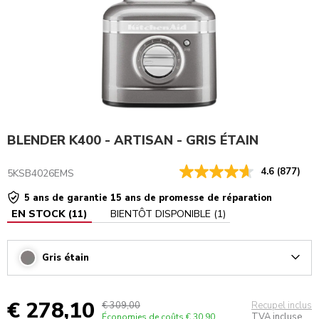
BLENDER K400 - ARTISAN - GRIS ÉTAIN
4.6
(877)
5KSB4026EMS
5 ans de garantie 15 ans de promesse de réparation
EN STOCK
(
11
)
BIENTÔT DISPONIBLE
(
1
)
Gris étain
Arrow
€ 278,10
€ 309,00
Recupel inclus
TVA incluse
Économies de coûts
€ 30,90