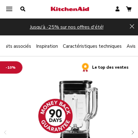
Jusqu'à -25% sur nos offres d'été!
Hi
oduits associés
Inspiration
Caractéristiques techniques
Avis
Le top des ventes
-10%