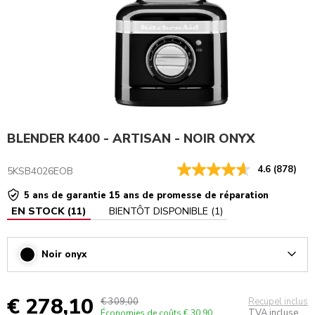
BLENDER K400 - ARTISAN - NOIR ONYX
4.6
(878)
5KSB4026EOB
5 ans de garantie 15 ans de promesse de réparation
EN STOCK
(
11
)
BIENTÔT DISPONIBLE
(
1
)
Noir onyx
Arrow
€ 278,10
€ 309,00
Recupel inclus
TVA incluse
Économies de coûts
€ 30,90