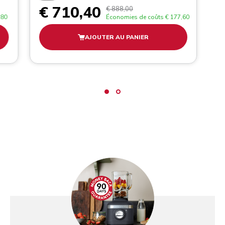
€ 710,40
€ 888,00
,80
Économies de coûts
€ 177,60
AJOUTER AU PANIER