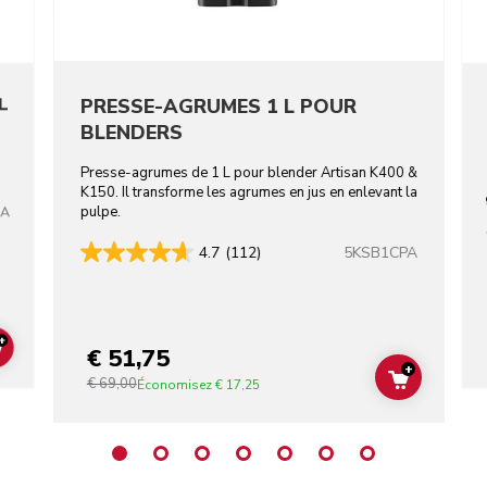
L
PRESSE-AGRUMES 1 L POUR
BLENDERS
Presse-agrumes de 1 L pour blender Artisan K400 &
K150. Il transforme les agrumes en jus en enlevant la
pulpe.
BA
5KSB1CPA
4.7
(112)
+
€ 51,75
ADD TO CART
+
€ 69,00
ADD TO C
Économisez
€ 17,25