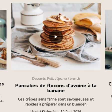
Desserts, Petit déjeuner / brunch
es
C
Pancakes de flocons d'avoine à la
banane
,
Ces crêpes sans farine sont savoureuses et
eux
rapides à préparer dans un blender.
Un chef KitchenAid - 10 April 2026