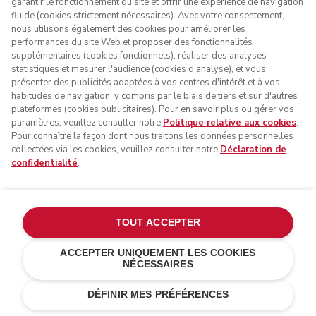
garantir le fonctionnement du site et offrir une expérience de navigation
fluide (cookies strictement nécessaires). Avec votre consentement,
nous utilisons également des cookies pour améliorer les
performances du site Web et proposer des fonctionnalités
supplémentaires (cookies fonctionnels), réaliser des analyses
statistiques et mesurer l'audience (cookies d'analyse), et vous
présenter des publicités adaptées à vos centres d'intérêt et à vos
habitudes de navigation, y compris par le biais de tiers et sur d'autres
plateformes (cookies publicitaires). Pour en savoir plus ou gérer vos
paramètres, veuillez consulter notre
Politique relative aux cookies
.
Pour connaître la façon dont nous traitons les données personnelles
collectées via les cookies, veuillez consulter notre
Déclaration de
confidentialité
.
TOUT ACCEPTER
ACCEPTER UNIQUEMENT LES COOKIES
NÉCESSAIRES
Noir onyx
€ 309,00
AJOUTER AU PANIER
€ 278,10
Économies de
DÉFINIR MES PRÉFÉRENCES
coûts
€ 30,90