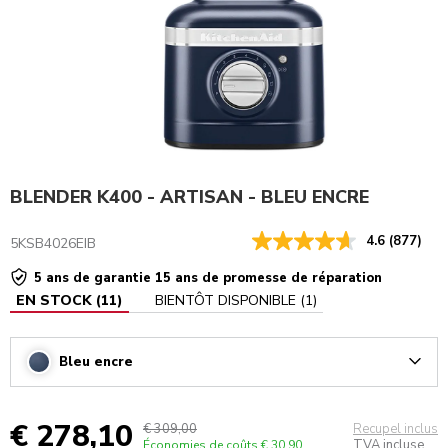
BLENDER K400 - ARTISAN - BLEU ENCRE
4.6
(877)
5KSB4026EIB
5 ans de garantie 15 ans de promesse de réparation
EN STOCK
(
11
)
BIENTÔT DISPONIBLE
(
1
)
Bleu encre
Arrow
€ 278,10
€ 309,00
Recupel inclus
TVA incluse
Économies de coûts
€ 30,90