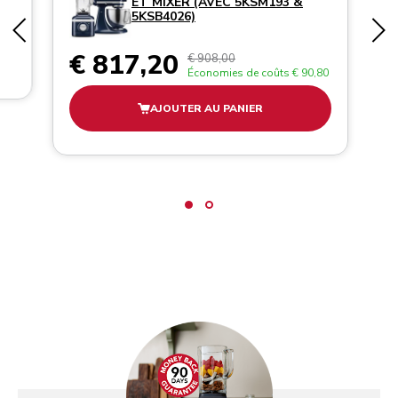
ET MIXER (AVEC 5KSM193 &
5KSB4026)
€ 817,20
€ 908,00
Économies de coûts
€ 90,80
AJOUTER AU PANIER