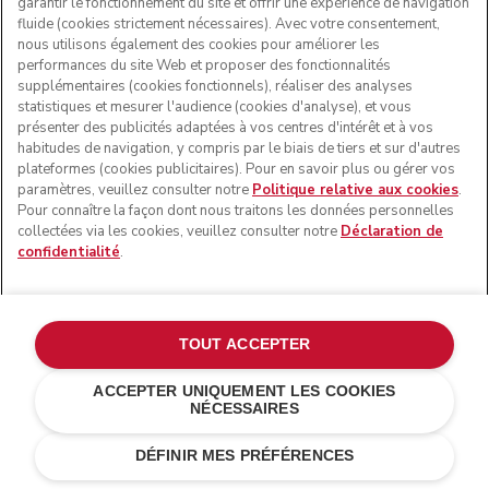
garantir le fonctionnement du site et offrir une expérience de navigation
fluide (cookies strictement nécessaires). Avec votre consentement,
nous utilisons également des cookies pour améliorer les
performances du site Web et proposer des fonctionnalités
supplémentaires (cookies fonctionnels), réaliser des analyses
statistiques et mesurer l'audience (cookies d'analyse), et vous
présenter des publicités adaptées à vos centres d'intérêt et à vos
habitudes de navigation, y compris par le biais de tiers et sur d'autres
plateformes (cookies publicitaires). Pour en savoir plus ou gérer vos
paramètres, veuillez consulter notre
Politique relative aux cookies
.
Pour connaître la façon dont nous traitons les données personnelles
collectées via les cookies, veuillez consulter notre
Déclaration de
confidentialité
.
TOUT ACCEPTER
ACCEPTER UNIQUEMENT LES COOKIES
NÉCESSAIRES
Bleu encre
€ 309,00
AJOUTER AU PANIER
€ 278,10
Économies de
DÉFINIR MES PRÉFÉRENCES
coûts
€ 30,90