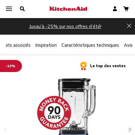
Jusqu'à -25% sur nos offres d'été!
Hi
oduits associés
Inspiration
Caractéristiques techniques
Avis
Le top des ventes
-10%