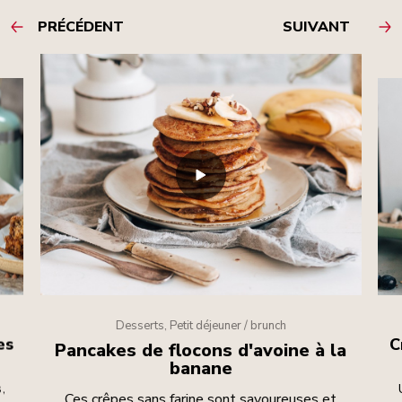
PRÉCÉDENT
SUIVANT
Desserts, Petit déjeuner / brunch
es
C
Pancakes de flocons d'avoine à la
banane
,
Ces crêpes sans farine sont savoureuses et