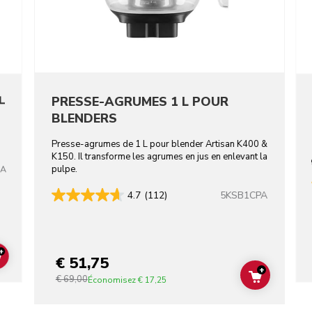
L
PRESSE-AGRUMES 1 L POUR
BLENDERS
Presse-agrumes de 1 L pour blender Artisan K400 &
K150. Il transforme les agrumes en jus en enlevant la
pulpe.
BA
5KSB1CPA
4.7
(112)
+
€ 51,75
ADD TO CART
+
€ 69,00
ADD TO C
Économisez
€ 17,25