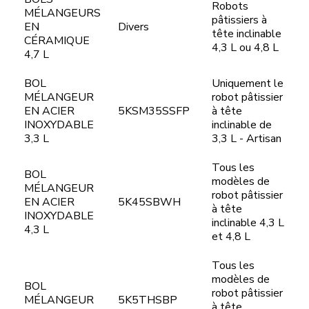
Robots
MÉLANGEURS
pâtissiers à
EN
Divers
tête inclinable
CÉRAMIQUE
4,3 L ou 4,8 L
4,7 L
BOL
Uniquement le
MÉLANGEUR
robot pâtissier
EN ACIER
5KSM35SSFP
à tête
INOXYDABLE
inclinable de
3,3 L
3,3 L - Artisan
Tous les
BOL
modèles de
MÉLANGEUR
robot pâtissier
EN ACIER
5K45SBWH
à tête
INOXYDABLE
inclinable 4,3 L
4,3 L
et 4,8 L
Tous les
modèles de
BOL
robot pâtissier
MÉLANGEUR
5K5THSBP
à tête