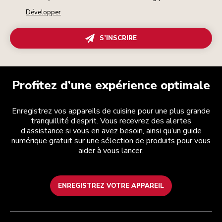
Développer
S’INSCRIRE
Profitez d’une expérience optimale
Enregistrez vos appareils de cuisine pour une plus grande
tranquillité d’esprit. Vous recevrez des alertes
d’assistance si vous en avez besoin, ainsi qu’un guide
numérique gratuit sur une sélection de produits pour vous
aider à vous lancer.
ENREGISTREZ VOTRE APPAREIL
Health Check
Conditions générales de vente
La marque
Trouver une boutique
Service après-vente
Expédition et livraison
Notre histoire