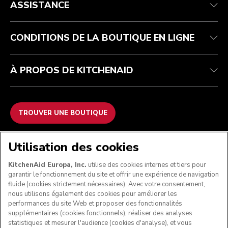
ASSISTANCE
Suivez votre commande
Retours et remboursements
Garantie et documents
Imprint
FAQ
Déclaration d’accessibilité
Recupel
ODR
CONDITIONS DE LA BOUTIQUE EN LIGNE
À PROPOS DE KITCHENAID
TROUVER UNE BOUTIQUE
NOUS ACCEPTONS
Utilisation des cookies
KitchenAid Europa, Inc.
utilise des cookies internes et tiers pour
garantir le fonctionnement du site et offrir une expérience de navigation
fluide (cookies strictement nécessaires). Avec votre consentement,
SUIVEZ-NOUS
nous utilisons également des cookies pour améliorer les
performances du site Web et proposer des fonctionnalités
supplémentaires (cookies fonctionnels), réaliser des analyses
statistiques et mesurer l'audience (cookies d'analyse), et vous