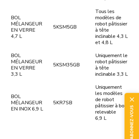
Tous les
BOL
modèles de
MÉLANGEUR
robot pâtissier
5KSM5GB
EN VERRE
à tête
4,7 L
inclinable 4,3 L
et 4,8 L
BOL
Uniquement le
MÉLANGEUR
robot pâtissier
5KSM35GB
EN VERRE
à tête
3,3 L
inclinable 3,3 L
Uniquement
les modèles
BOL
de robot
MÉLANGEUR
5KR7SB
pâtissier à bol
ABONNEZ-VOUS
EN INOX 6,9 L
relevable
6,9 L