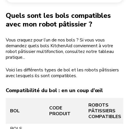
Retourner une commande
Moulin à café
Mon compte
Quels sont les bols compatibles
avec mon robot pâtissier ?
Vous craquez pour l’un de nos bols ? Si vous vous
demandez quels bols KitchenAid conviennent à votre
robot pâtissier multifonction, consultez notre tableau
pratique...
Voici les différents types de bol et les robots pâtissiers
avec lesquels ils sont compatibles.
Compatibilité du bol : en un coup d’œil
ROBOTS
CODE
BOL
PÂTISSIERS
PRODUIT
COMPATIBLES
BOLS