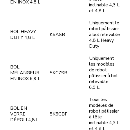
EN INOX 4,8 L
inclinable 4,3 L
et 4,8 L
Uniquement le
robot pâtissier
BOL HEAVY
K5ASB
à bol relevable
DUTY 4,8 L
4,8 L Heavy
Duty
Uniquement
les modèles
BOL
de robot
MÉLANGEUR
5KC7SB
pâtissier à bol
EN INOX 6,9 L
relevable
6,9 L
Tous les
modèles de
BOL EN
robot pâtissier
VERRE
5K5GBF
à tête
DÉPOLI 4,8 L
inclinable 4,3 L
et 4,8 L