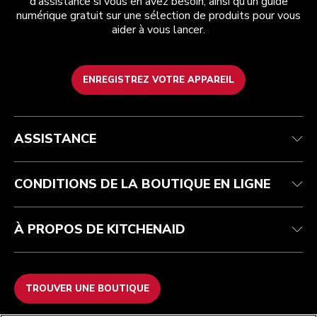
d’assistance si vous en avez besoin, ainsi qu’un guide
numérique gratuit sur une sélection de produits pour vous
aider à vous lancer.
ENREGISTREZ VOTRE APPAREIL
Health Check
Conditions générales de vente
La marque
Trouver une boutique
Service après-vente
Expédition et livraison
Notre histoire
ASSISTANCE
Suivez votre commande
Retours et remboursements
Garantie et documents
Imprint
FAQ
Déclaration d’accessibilité
Recupel
ODR
CONDITIONS DE LA BOUTIQUE EN LIGNE
À PROPOS DE KITCHENAID
TROUVER UNE BOUTIQUE