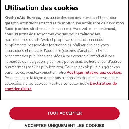
NOUS ACCEPTONS
Utilisation des cookies
KitchenAid Europa, Inc.
utilise des cookies internes et tiers pour
garantir le fonctionnement du site et offrir une expérience de navigation
fluide (cookies strictement nécessaires). Avec votre consentement,
SUIVEZ-NOUS
nous utilisons également des cookies pour améliorer les
performances du site Web et proposer des fonctionnalités
supplémentaires (cookies fonctionnels), réaliser des analyses
statistiques et mesurer l'audience (cookies d'analyse), et vous
présenter des publicités adaptées à vos centres d'intérêt et à vos
habitudes de navigation, y compris par le biais de tiers et sur d'autres
plateformes (cookies publicitaires). Pour en savoir plus ou gérer vos
paramètres, veuillez consulter notre
Politique relative aux cookies
.
Pour connaître la façon dont nous traitons les données personnelles
collectées via les cookies, veuillez consulter notre
Déclaration de
confidentialité
.
© KitchenAid 2026 - Tous droits réservés. KitchenAid et la
forme du robot pâtissier multifonction sont des marques
commerciales aux États-Unis et ailleurs.
TOUT ACCEPTER
Gérer mes cookies
Politique de confidentialité
ACCEPTER UNIQUEMENT LES COOKIES