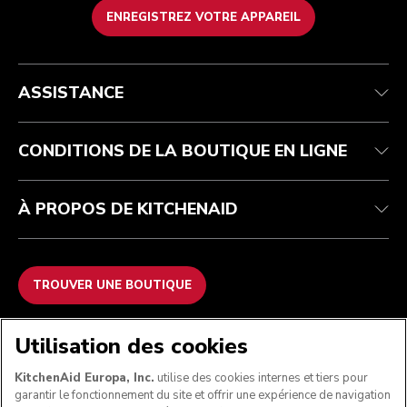
ENREGISTREZ VOTRE APPAREIL
Health Check
Conditions générales de vente
La marque
Trouver une boutique
Service après-vente
Expédition et livraison
Notre histoire
ASSISTANCE
Suivez votre commande
Retours et remboursements
Garantie et documents
Imprint
FAQ
Déclaration d’accessibilité
Recupel
ODR
CONDITIONS DE LA BOUTIQUE EN LIGNE
À PROPOS DE KITCHENAID
TROUVER UNE BOUTIQUE
NOUS ACCEPTONS
Utilisation des cookies
KitchenAid Europa, Inc.
utilise des cookies internes et tiers pour
garantir le fonctionnement du site et offrir une expérience de navigation