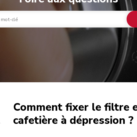
Comment fixer le filtre e
café
cafetière à dépression ?