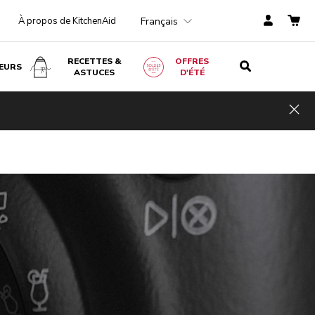
Français
À propos de KitchenAid
RECETTES &
OFFRES
EURS
ASTUCES
D'ÉTÉ
Hid