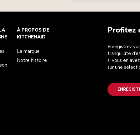
Profitez
LA
À PROPOS DE
GNE
KITCHENAID
Enregistrez vos
es
La marque
tranquillité d’
Notre histoire
si vous en avez
ison
sur une sélecti
ENREGIST