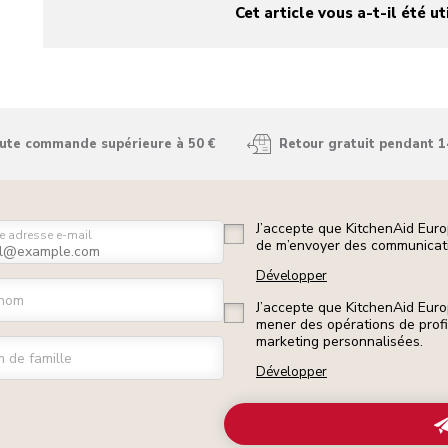
Cet article vous a-t-il été ut
yes
no
oute commande supérieure à 50 €
Retour gratuit pendant 1
J’accepte que KitchenAid Euro
e adresse e-mail
de m’envoyer des communicati
Développer
nom
J’accepte que KitchenAid Euro
mener des opérations de prof
marketing personnalisées.
 de famille
Développer