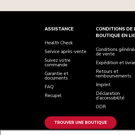
Health Check
Conditions générales de vente
La marque
Trouver une boutique
ASSISTANCE
CONDITIONS DE 
Service après-vente
Expédition et livraison
Notre histoire
Suivez votre commande
Retours et remboursements
BOUTIQUE EN LI
Garantie et documents
Imprint
Health Check
FAQ
Déclaration d’accessibilité
Recupel
ODR
Conditions général
Service après-vente
de vente
Suivez votre
Expédition et livra
commande
Retours et
Garantie et
remboursements
documents
Imprint
FAQ
Déclaration
Recupel
d’accessibilité
ODR
TROUVER UNE BOUTIQUE