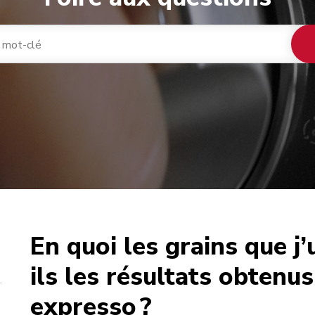
En quoi les grains que j’
café
ils les résultats obtenu
expresso ?