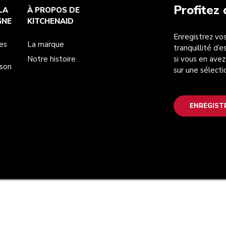
Profitez
LA
À PROPOS DE
GNE
KITCHENAID
Enregistrez vos
es
La marque
tranquillité d’
Notre histoire
si vous en avez
ison
sur une sélecti
ENREGIST