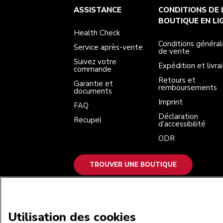
Health Check
Conditions générales de vente
La marque
Trouver une boutique
ASSISTANCE
CONDITIONS DE 
Service après-vente
Expédition et livraison
Notre histoire
Suivez votre commande
Retours et remboursements
BOUTIQUE EN LI
Garantie et documents
Imprint
Health Check
FAQ
Déclaration d’accessibilité
Recupel
ODR
Conditions général
Service après-vente
de vente
Suivez votre
Expédition et livra
commande
Retours et
Garantie et
remboursements
documents
Imprint
FAQ
Déclaration
Recupel
d’accessibilité
ODR
TROUVER UNE BOUTIQUE
NOUS ACCEPTONS
Utilisation des cookies