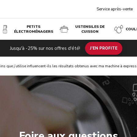
Service après-vente
PETITS
USTENSILES DE
COUL
ÉLECTROMÉNAGERS
CUISSON
Jusqu'à -25% sur nos offres d'été!
J’EN PROFITE
ins que j’utilise influencent-ils les résultats obtenus avec ma machine à express
Foire aux questions