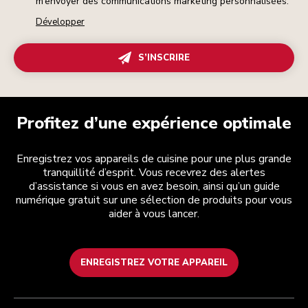
m’envoyer des communications marketing personnalisées.
Développer
S’INSCRIRE
Profitez d’une expérience optimale
Enregistrez vos appareils de cuisine pour une plus grande
tranquillité d’esprit. Vous recevrez des alertes
d’assistance si vous en avez besoin, ainsi qu’un guide
numérique gratuit sur une sélection de produits pour vous
aider à vous lancer.
ENREGISTREZ VOTRE APPAREIL
Health Check
Conditions générales de vente
La marque
Trouver une boutique