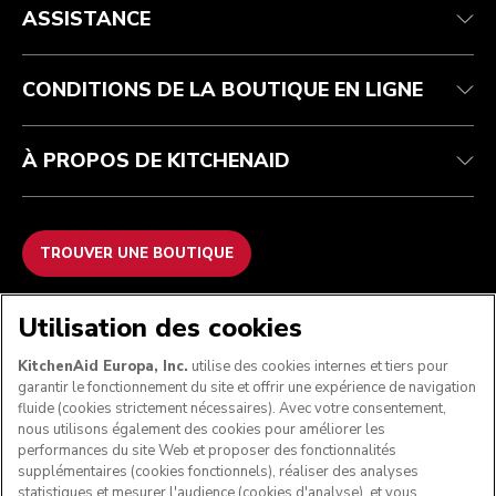
Service après-vente
Expédition et livraison
Notre histoire
ASSISTANCE
Suivez votre commande
Retours et remboursements
Garantie et documents
Imprint
FAQ
Déclaration d’accessibilité
Recupel
ODR
CONDITIONS DE LA BOUTIQUE EN LIGNE
À PROPOS DE KITCHENAID
TROUVER UNE BOUTIQUE
NOUS ACCEPTONS
Utilisation des cookies
KitchenAid Europa, Inc.
utilise des cookies internes et tiers pour
garantir le fonctionnement du site et offrir une expérience de navigation
fluide (cookies strictement nécessaires). Avec votre consentement,
SUIVEZ-NOUS
nous utilisons également des cookies pour améliorer les
performances du site Web et proposer des fonctionnalités
supplémentaires (cookies fonctionnels), réaliser des analyses
statistiques et mesurer l'audience (cookies d'analyse), et vous