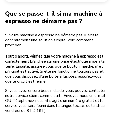
Retourner une commande
Moulin à café
Mon compte
Que se passe-t-il si ma machine à
espresso ne démarre pas ?
Si votre machine à espresso ne démarre pas, il existe
généralement une solution simple. Voici comment
procéder...
Tout d’abord, vérifiez que votre machine à espresso est
correctement branchée sur une prise électrique mise à la
terre. Ensuite, assurez-vous que le bouton marche/arrêt
principal est activé. Si elle ne fonctionne toujours pas et
que vous disposez d’une boîte à fusibles, assurez-vous
que le circuit est fermé.
Si vous avez encore besoin d’aide, vous pouvez contacter
notre service client comme suit :
Envoyez-nous un e-mail
OU
Téléphonez-nous
(il s’agit d’un numéro gratuit et le
service vous sera fourni dans la langue locale, du lundi au
vendredi de 9 h à 18 h).