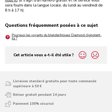
nous ici
(il s’agit d’un numéro gratuit et le service vous
sera fourni dans la langue locale, du lundi au vendredi de
8 h à 17 h).
Questions fréquemment posées à ce sujet
Pourquoi les voyants du blender/mixeur Diamond clignotent-
ils ?
Cet article vous a-t-il été utile ?
yes
no
Livraison standard gratuite pour toute commande
supérieure à 50 €
Retour gratuit pendant 14 jours
Paiement 100% sécurisé