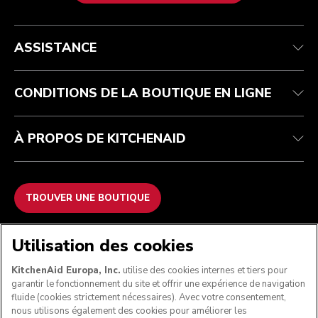
Health Check
Conditions générales de vente
La marque
Trouver une boutique
Service après-vente
Expédition et livraison
Notre histoire
ASSISTANCE
Suivez votre commande
Retours et remboursements
Garantie et documents
Imprint
FAQ
Déclaration d’accessibilité
Recupel
ODR
CONDITIONS DE LA BOUTIQUE EN LIGNE
À PROPOS DE KITCHENAID
TROUVER UNE BOUTIQUE
NOUS ACCEPTONS
Utilisation des cookies
KitchenAid Europa, Inc.
utilise des cookies internes et tiers pour
garantir le fonctionnement du site et offrir une expérience de navigation
fluide (cookies strictement nécessaires). Avec votre consentement,
SUIVEZ-NOUS
nous utilisons également des cookies pour améliorer les