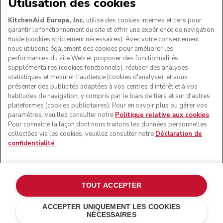
NOUS ACCEPTONS
Utilisation des cookies
KitchenAid Europa, Inc.
utilise des cookies internes et tiers pour
garantir le fonctionnement du site et offrir une expérience de navigation
fluide (cookies strictement nécessaires). Avec votre consentement,
SUIVEZ-NOUS
nous utilisons également des cookies pour améliorer les
performances du site Web et proposer des fonctionnalités
supplémentaires (cookies fonctionnels), réaliser des analyses
statistiques et mesurer l'audience (cookies d'analyse), et vous
présenter des publicités adaptées à vos centres d'intérêt et à vos
habitudes de navigation, y compris par le biais de tiers et sur d'autres
plateformes (cookies publicitaires). Pour en savoir plus ou gérer vos
paramètres, veuillez consulter notre
Politique relative aux cookies
.
Pour connaître la façon dont nous traitons les données personnelles
collectées via les cookies, veuillez consulter notre
Déclaration de
confidentialité
.
© KitchenAid 2026 - Tous droits réservés. KitchenAid et la
forme du robot pâtissier multifonction sont des marques
commerciales aux États-Unis et ailleurs.
TOUT ACCEPTER
Gérer mes cookies
Politique de confidentialité
ACCEPTER UNIQUEMENT LES COOKIES
NÉCESSAIRES
Politique en matière de cookies
Autres pays