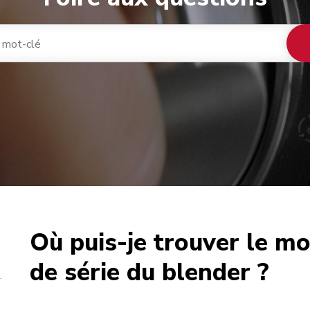
Où puis-je trouver le m
café
de série du blender ?