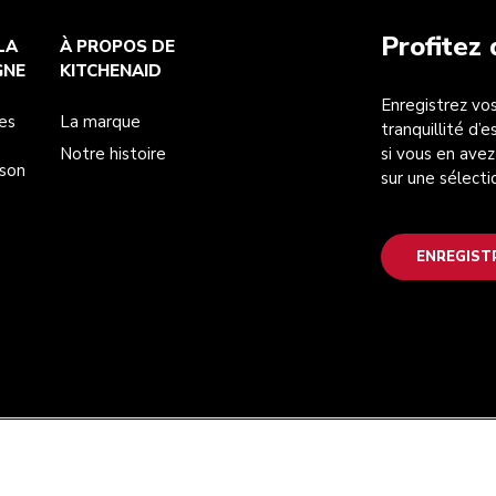
Profitez
LA
À PROPOS DE
GNE
KITCHENAID
Enregistrez vos
es
La marque
tranquillité d’
Notre histoire
si vous en avez
ison
sur une sélecti
ENREGIST