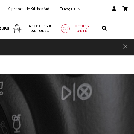
Français
À propos de KitchenAid
RECETTES &
OFFRES
EURS
ASTUCES
D'ÉTÉ
Hid