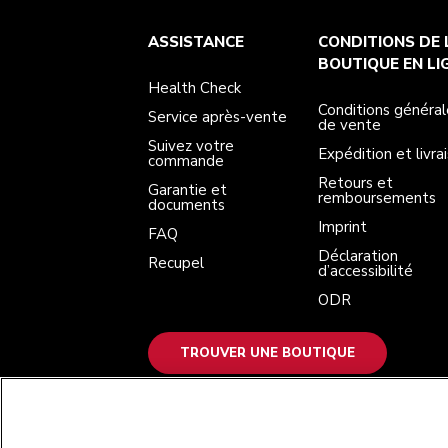
Health Check
Conditions générales de vente
La marque
Trouver une boutique
ASSISTANCE
CONDITIONS DE 
Service après-vente
Expédition et livraison
Notre histoire
Suivez votre commande
Retours et remboursements
BOUTIQUE EN LI
Garantie et documents
Imprint
Health Check
FAQ
Déclaration d’accessibilité
Recupel
ODR
Conditions général
Service après-vente
de vente
Suivez votre
Expédition et livra
commande
Retours et
Garantie et
remboursements
documents
Imprint
FAQ
Déclaration
Recupel
d’accessibilité
ODR
TROUVER UNE BOUTIQUE
NOUS ACCEPTONS