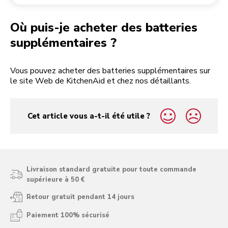
Retourner une commande
Moulin à café
Mon compte
Où puis-je acheter des batteries
supplémentaires ?
Vous pouvez acheter des batteries supplémentaires sur
le site Web de KitchenAid et chez nos détaillants.
Cet article vous a-t-il été utile ?
yes
no
Livraison standard gratuite pour toute commande
supérieure à 50 €
Retour gratuit pendant 14 jours
Paiement 100% sécurisé