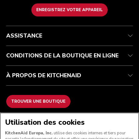
ENREGISTREZ VOTRE APPAREIL
Health Check
Conditions générales de vente
La marque
Trouver une boutique
Service après-vente
Expédition et livraison
Notre histoire
ASSISTANCE
Suivez votre commande
Retours et remboursements
Garantie et documents
Imprint
FAQ
Déclaration d’accessibilité
Recupel
ODR
CONDITIONS DE LA BOUTIQUE EN LIGNE
À PROPOS DE KITCHENAID
TROUVER UNE BOUTIQUE
NOUS ACCEPTONS
Utilisation des cookies
KitchenAid Europa, Inc.
utilise des cookies internes et tiers pour