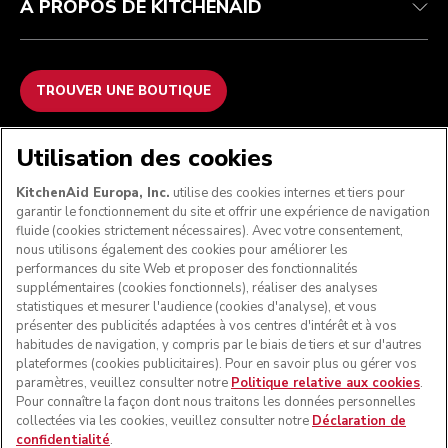
À PROPOS DE KITCHENAID
TROUVER UNE BOUTIQUE
NOUS ACCEPTONS
Utilisation des cookies
KitchenAid Europa, Inc.
utilise des cookies internes et tiers pour
garantir le fonctionnement du site et offrir une expérience de navigation
fluide (cookies strictement nécessaires). Avec votre consentement,
SUIVEZ-NOUS
nous utilisons également des cookies pour améliorer les
performances du site Web et proposer des fonctionnalités
supplémentaires (cookies fonctionnels), réaliser des analyses
statistiques et mesurer l'audience (cookies d'analyse), et vous
présenter des publicités adaptées à vos centres d'intérêt et à vos
habitudes de navigation, y compris par le biais de tiers et sur d'autres
plateformes (cookies publicitaires). Pour en savoir plus ou gérer vos
paramètres, veuillez consulter notre
Politique relative aux cookies
.
Pour connaître la façon dont nous traitons les données personnelles
collectées via les cookies, veuillez consulter notre
Déclaration de
confidentialité
.