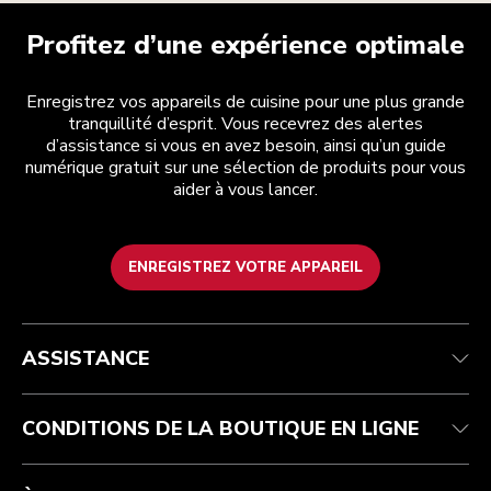
Profitez d’une expérience optimale
Enregistrez vos appareils de cuisine pour une plus grande
tranquillité d’esprit. Vous recevrez des alertes
d’assistance si vous en avez besoin, ainsi qu’un guide
numérique gratuit sur une sélection de produits pour vous
aider à vous lancer.
ENREGISTREZ VOTRE APPAREIL
Health Check
Conditions générales de vente
La marque
Trouver une boutique
Service après-vente
Expédition et livraison
Notre histoire
ASSISTANCE
Suivez votre commande
Retours et remboursements
Garantie et documents
Imprint
FAQ
Déclaration d’accessibilité
Recupel
ODR
CONDITIONS DE LA BOUTIQUE EN LIGNE