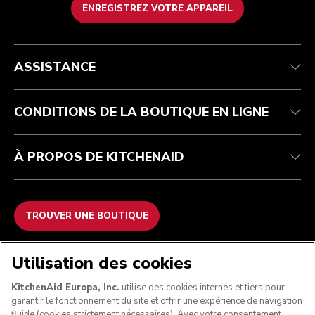
ENREGISTREZ VOTRE APPAREIL
Health Check
Conditions générales de vente
La marque
Trouver une boutique
Service après-vente
Expédition et livraison
Notre histoire
ASSISTANCE
Suivez votre commande
Retours et remboursements
Garantie et documents
Imprint
FAQ
Déclaration d’accessibilité
Recupel
ODR
CONDITIONS DE LA BOUTIQUE EN LIGNE
À PROPOS DE KITCHENAID
TROUVER UNE BOUTIQUE
NOUS ACCEPTONS
Utilisation des cookies
KitchenAid Europa, Inc.
utilise des cookies internes et tiers pour
garantir le fonctionnement du site et offrir une expérience de navigation
fluide (cookies strictement nécessaires). Avec votre consentement,