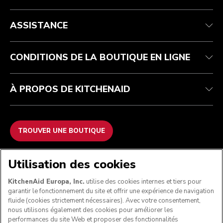
Health Check
Conditions générales de vente
La marque
Trouver une boutique
Service après-vente
Expédition et livraison
Notre histoire
ASSISTANCE
Suivez votre commande
Retours et remboursements
Garantie et documents
Imprint
FAQ
Déclaration d’accessibilité
Recupel
ODR
CONDITIONS DE LA BOUTIQUE EN LIGNE
À PROPOS DE KITCHENAID
TROUVER UNE BOUTIQUE
NOUS ACCEPTONS
Utilisation des cookies
KitchenAid Europa, Inc.
utilise des cookies internes et tiers pour
garantir le fonctionnement du site et offrir une expérience de navigation
fluide (cookies strictement nécessaires). Avec votre consentement,
SUIVEZ-NOUS
nous utilisons également des cookies pour améliorer les
performances du site Web et proposer des fonctionnalités