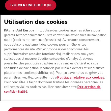
TROUVER UNE BOUTIQUE
NOUS ACCEPTONS
Utilisation des cookies
KitchenAid Europa, Inc.
utilise des cookies internes et tiers pour
garantir le fonctionnement du site et offrir une expérience de navigation
fluide (cookies strictement nécessaires). Avec votre consentement,
SUIVEZ-NOUS
nous utilisons également des cookies pour améliorer les
performances du site Web et proposer des fonctionnalités
supplémentaires (cookies fonctionnels), réaliser des analyses
statistiques et mesurer l'audience (cookies d'analyse), et vous
présenter des publicités adaptées à vos centres d'intérêt et à vos
habitudes de navigation, y compris par le biais de tiers et sur d'autres
plateformes (cookies publicitaires). Pour en savoir plus ou gérer vos
paramètres, veuillez consulter notre
Politique relative aux cookies
.
Pour connaître la façon dont nous traitons les données personnelles
collectées via les cookies, veuillez consulter notre
Déclaration de
confidentialité
.
© KitchenAid 2026 - Tous droits réservés. KitchenAid et la
forme du robot pâtissier multifonction sont des marques