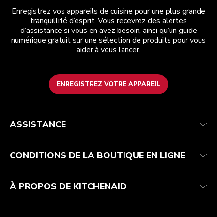
Enregistrez vos appareils de cuisine pour une plus grande
tranquillité d’esprit. Vous recevrez des alertes
d’assistance si vous en avez besoin, ainsi qu’un guide
numérique gratuit sur une sélection de produits pour vous
aider à vous lancer.
ENREGISTREZ VOTRE APPAREIL
Health Check
Conditions générales de vente
La marque
Trouver une boutique
Service après-vente
Expédition et livraison
Notre histoire
ASSISTANCE
Suivez votre commande
Retours et remboursements
Garantie et documents
Imprint
FAQ
Déclaration d’accessibilité
Recupel
ODR
CONDITIONS DE LA BOUTIQUE EN LIGNE
À PROPOS DE KITCHENAID