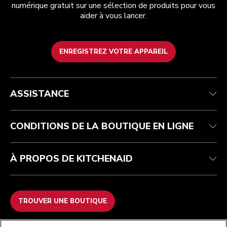
numérique gratuit sur une sélection de produits pour vous
aider à vous lancer.
ENREGISTREZ VOTRE APPAREIL
Health Check
Conditions générales de vente
La marque
Trouver une boutique
Service après-vente
Expédition et livraison
Notre histoire
ASSISTANCE
Suivez votre commande
Retours et remboursements
Garantie et documents
Imprint
FAQ
Déclaration d’accessibilité
Recupel
ODR
CONDITIONS DE LA BOUTIQUE EN LIGNE
À PROPOS DE KITCHENAID
TROUVER UNE BOUTIQUE