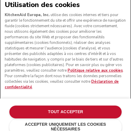
NOUS ACCEPTONS
Utilisation des cookies
KitchenAid Europa, Inc.
utilise des cookies internes et tiers pour
garantir le fonctionnement du site et offrir une expérience de navigation
fluide (cookies strictement nécessaires). Avec votre consentement,
SUIVEZ-NOUS
nous utilisons également des cookies pour améliorer les
performances du site Web et proposer des fonctionnalités
supplémentaires (cookies fonctionnels), réaliser des analyses
statistiques et mesurer l'audience (cookies d'analyse), et vous
présenter des publicités adaptées à vos centres d'intérêt et à vos
habitudes de navigation, y compris par le biais de tiers et sur d'autres
plateformes (cookies publicitaires). Pour en savoir plus ou gérer vos
paramètres, veuillez consulter notre
Politique relative aux cookies
.
Pour connaître la façon dont nous traitons les données personnelles
collectées via les cookies, veuillez consulter notre
Déclaration de
confidentialité
.
© KitchenAid 2026 - Tous droits réservés. KitchenAid et la
forme du robot pâtissier multifonction sont des marques
commerciales aux États-Unis et ailleurs.
TOUT ACCEPTER
Gérer mes cookies
Politique de confidentialité
ACCEPTER UNIQUEMENT LES COOKIES
NÉCESSAIRES
Politique en matière de cookies
Autres pays