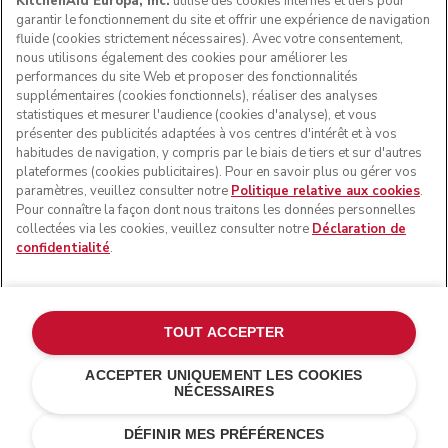
KitchenAid Europa, Inc.
utilise des cookies internes et tiers pour
garantir le fonctionnement du site et offrir une expérience de navigation
fluide (cookies strictement nécessaires). Avec votre consentement,
SUIVEZ-NOUS
nous utilisons également des cookies pour améliorer les
performances du site Web et proposer des fonctionnalités
supplémentaires (cookies fonctionnels), réaliser des analyses
statistiques et mesurer l'audience (cookies d'analyse), et vous
présenter des publicités adaptées à vos centres d'intérêt et à vos
habitudes de navigation, y compris par le biais de tiers et sur d'autres
plateformes (cookies publicitaires). Pour en savoir plus ou gérer vos
paramètres, veuillez consulter notre
Politique relative aux cookies
.
Pour connaître la façon dont nous traitons les données personnelles
collectées via les cookies, veuillez consulter notre
Déclaration de
confidentialité
.
© KitchenAid 2026 - Tous droits réservés. KitchenAid et la
forme du robot pâtissier multifonction sont des marques
commerciales aux États-Unis et ailleurs.
TOUT ACCEPTER
Gérer mes cookies
Politique de confidentialité
ACCEPTER UNIQUEMENT LES COOKIES
NÉCESSAIRES
Politique en matière de cookies
Autres pays
Résolution des litiges en ligne
DÉFINIR MES PRÉFÉRENCES