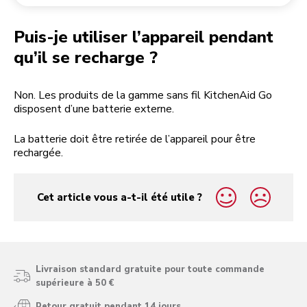
Retourner une commande
Moulin à café
Mon compte
Puis-je utiliser l’appareil pendant
qu’il se recharge ?
Non. Les produits de la gamme sans fil KitchenAid Go
disposent d’une batterie externe.
La batterie doit être retirée de l’appareil pour être
rechargée.
Cet article vous a-t-il été utile ?
yes
no
Livraison standard gratuite pour toute commande
supérieure à 50 €
Retour gratuit pendant 14 jours