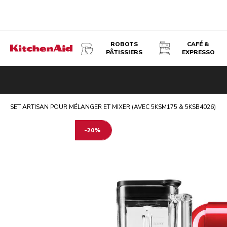
ROBOTS
CAFÉ &
PÂTISSIERS
EXPRESSO
SET ARTISAN POUR MÉLANGER ET MIXER (AVEC 5KSM175
Présentation
Articles du set
Robot pâtissier 4,7 L - Artisa
SET ARTISAN POUR MÉLANGER ET MIXER (AVEC 5KSM175 & 5KSB4026)
-20%