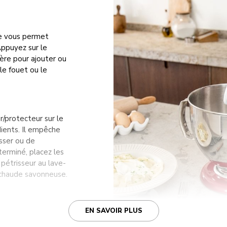
ble vous permet
Appuyez sur le
ière pour ajouter ou
 le fouet ou le
r/protecteur sur le
ients. Il empêche
sser ou de
erminé, placez les
 pétrisseur au lave-
au chaude savonneuse.
EN SAVOIR PLUS