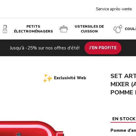
Service après-vente
PETITS
USTENSILES DE
COUL
ÉLECTROMÉNAGERS
CUISSON
 & 5KSB4026) - POMME D'AMOUR
Jusqu'à -25% sur nos offres d'été!
n
Blender K400 - Artisan
J’EN PROFITE
SET AR
Exclusivité Web
MIXER (
POMME 
EN STOCK
Pomme d'a