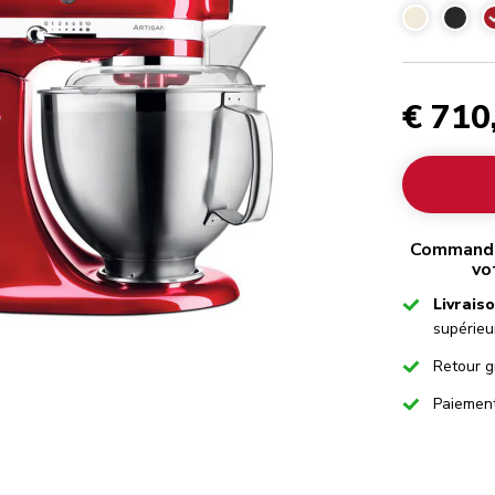
€ 710
Commandez
vo
Checked
Livrais
supérieu
Checked
Retour g
Checked
Paiemen