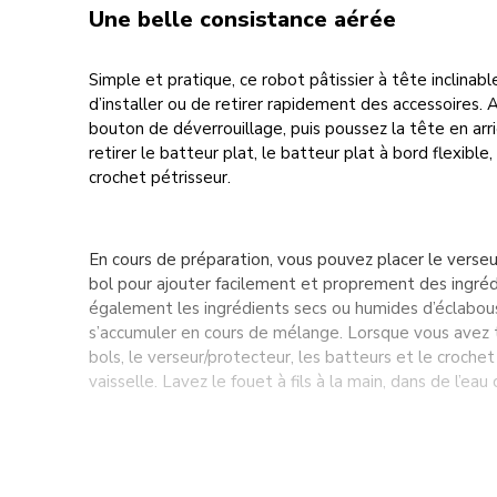
Une belle consistance aérée
Simple et pratique, ce robot pâtissier à tête inclina
d’installer ou de retirer rapidement des accessoires. 
bouton de déverrouillage, puis poussez la tête en arr
retirer le batteur plat, le batteur plat à bord flexible,
crochet pétrisseur.
En cours de préparation, vous pouvez placer le verseu
bol pour ajouter facilement et proprement des ingréd
également les ingrédients secs ou humides d’éclabou
s’accumuler en cours de mélange. Lorsque vous avez t
bols, le verseur/protecteur, les batteurs et le crochet
vaisselle. Lavez le fouet à fils à la main, dans de l’e