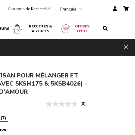
Français
À propos de KitchenAid
RECETTES &
OFFRES
EURS
ASTUCES
D'ÉTÉ
Pomme d'amour
€ 888,00
AJOUTER AU PANIER
€ 710,40
TVA
Économie
Hid
incluse
s de coûts
€ 177,60
TISAN POUR MÉLANGER ET
AVEC 5KSM175 & 5KSB4026) -
D'AMOUR
(0)
(
7
)
mour