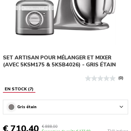
SET ARTISAN POUR MÉLANGER ET MIXER
(AVEC 5KSM175 & 5KSB4026) - GRIS ÉTAIN
(0)
EN STOCK
(
7
)
Gris étain
Arrow
€ 710,40
€ 888,00