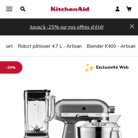
Jusqu'à -25% sur nos offres d'été!
Hi
 du set
Robot pâtissier 4,7 L - Artisan
Blender K400 - Artisan
Exclusivité Web
-20%