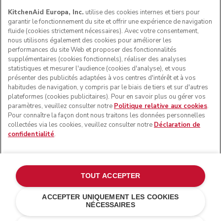
KitchenAid Europa, Inc.
utilise des cookies internes et tiers pour
garantir le fonctionnement du site et offrir une expérience de navigation
fluide (cookies strictement nécessaires). Avec votre consentement,
nous utilisons également des cookies pour améliorer les
performances du site Web et proposer des fonctionnalités
supplémentaires (cookies fonctionnels), réaliser des analyses
statistiques et mesurer l'audience (cookies d'analyse), et vous
présenter des publicités adaptées à vos centres d'intérêt et à vos
habitudes de navigation, y compris par le biais de tiers et sur d'autres
plateformes (cookies publicitaires). Pour en savoir plus ou gérer vos
paramètres, veuillez consulter notre
Politique relative aux cookies
.
© KitchenAid 2026 - Tous droits réservés. KitchenAid et la
Pour connaître la façon dont nous traitons les données personnelles
forme du robot pâtissier multifonction sont des marques
collectées via les cookies, veuillez consulter notre
Déclaration de
commerciales aux États-Unis et ailleurs.
confidentialité
.
Gérer mes cookies
Politique de confidentialité
Politique en matière de cookies
Autres pays
TOUT ACCEPTER
Résolution des litiges en ligne
ACCEPTER UNIQUEMENT LES COOKIES
NÉCESSAIRES
Gris étain
€ 888,00
AJOUTER AU PANIER