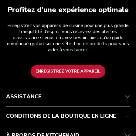
Profitez d’une expérience optimale
Enregistrez vos appareils de cuisine pour une plus grande
tranquillité d’esprit. Vous recevrez des alertes
d’assistance si vous en avez besoin, ainsi qu’un guide
numérique gratuit sur une sélection de produits pour vous
aider à vous lancer.
ENREGISTREZ VOTRE APPAREIL
Health Check
Conditions générales de vente
La marque
Trouver une boutique
Service après-vente
Expédition et livraison
Notre histoire
ASSISTANCE
Suivez votre commande
Retours et remboursements
Garantie et documents
Imprint
FAQ
Déclaration d’accessibilité
Recupel
ODR
CONDITIONS DE LA BOUTIQUE EN LIGNE
À PROPOS DE KITCHENAID