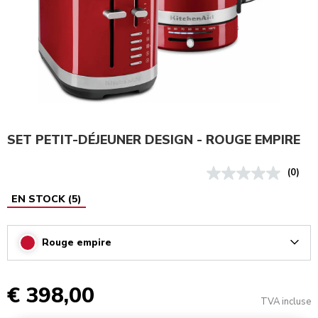
SET PETIT-DÉJEUNER DESIGN - ROUGE EMPIRE
(0)
EN STOCK
(
5
)
Rouge empire
Arrow
€ 398,00
TVA incluse