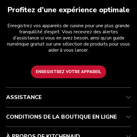
Profitez d’une expérience optimale
Enregistrez vos appareils de cuisine pour une plus grande
tranquillité d’esprit. Vous recevrez des alertes
d’assistance si vous en avez besoin, ainsi qu’un guide
numérique gratuit sur une sélection de produits pour vous
aider à vous lancer.
ENREGISTREZ VOTRE APPAREIL
Health Check
Conditions générales de vente
La marque
Trouver une boutique
Service après-vente
Expédition et livraison
Notre histoire
ASSISTANCE
Suivez votre commande
Retours et remboursements
Garantie et documents
Imprint
FAQ
Déclaration d’accessibilité
Recupel
ODR
CONDITIONS DE LA BOUTIQUE EN LIGNE
À PROPOS DE KITCHENAID