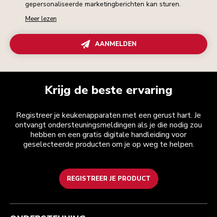
gepersonaliseerde marketingberichten kan sturen.
Meer lezen
AANMELDEN
Krijg de beste ervaring
Registreer je keukenapparaten met een gerust hart. Je
ontvangt ondersteuningsmeldingen als je die nodig zou
hebben en een gratis digitale handleiding voor
geselecteerde producten om je op weg te helpen.
REGISTREER JE PRODUCT
Health check
Algemene voorwaarden
Het merk
Zoek een winkel
Klantenservice
Verzending en levering
Onze geschiedenis