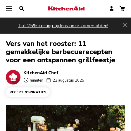
Tot 25% korting tijdens onze zomersolden!
Hi
Vers van het rooster: 11
gemakkelijke barbecuerecepten
voor een ontspannen grillfeestje
KitchenAid Chef
minuten
22 augustus 2025
RECEPTINSPIRATIES