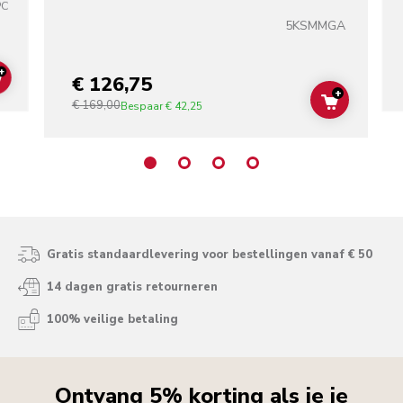
PC
5KSMMGA
+
€ 126,75
ADD TO CART
+
€ 169,00
ADD TO C
Bespaar
€ 42,25
Gratis standaardlevering voor bestellingen vanaf € 50
14 dagen gratis retourneren
100% veilige betaling
Ontvang 5% korting als je je