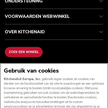
ONDERSTEUNING
Je bestelling volgen
Retournering en terugbetaling
Garantie en documenten
Imprint
Veelgestelde vragen
Toegankelijkheidsverklaring
Recupel
ODR
VOORWAARDEN WEBWINKEL
OVER KITCHENAID
ZOEK EEN WINKEL
WE ACCEPTEREN
Gebruik van cookies
KitchenAid Europa, Inc.
gebruikt eigen cookies en cookies van
derden om de functionaliteit van de site te waarborgen en een optimale
browse-ervaring te bieden (strikt noodzakelijke cookies). Met jouw
VOLG ONS
toestemming gebruiken we ook cookies om de websiteprestaties te
verbeteren en aanvullende functies te bieden (functionele cookies),
statistische analyse en bezoekersmetingen uit te voeren
(analysecookies) en je advertenties te tonen die zijn afgestemd op je