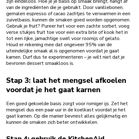
zijn eindeloos. Hoe je je basis op smaak brengt, hangt af
van de ingrediënten die je gebruikt. Door vanillebonen,
gemalen espresso of cacao zachtjes te verwarmen in een
zuivelbasis, kunnen de smaken goed worden opgenomen.
Gebruik je fruit? Pureer het voor een zachte sorbet, voeg
verse stukjes fruit toe voor een extra bite of kook het in
tot een rijke, jamachtige swirl voor roomijs of gelato.
Houd er rekening mee dat ongeveer 95% van de
uiteindelijke smaak al is opgenomen voordat je gaat
karnen. Durf dus te experimenteren – je wilt niet dat je
bevroren dessert smaakloos is.
Stap 3: laat het mengsel afkoelen
voordat je het gaat karnen
Een goed gekoelde basis zorgt voor romiger ijs. Zet het
mengsel dus een paar uur in de koelkast voordat je het
gaat karnen. Op die manier bevriest alles gelijkmatig en
kunnen de smaken zich beter ontwikkelen.
Stap 4: gebruik de KitchenAid