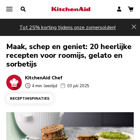
Tot 25% korting tijdens onze zomersolden!
Hi
Maak, schep en geniet: 20 heerlijke
recepten voor roomijs, gelato en
sorbetijs
KitchenAid Chef
4 min. leestijd
03 juli 2025
RECEPTINSPIRATIES