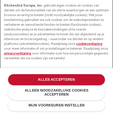
KitchenAid Europa, Inc.
gebruikt eigen cookies en cookies van
derden om de functionaliteit van de site te waarborgen en een optimale
browse-ervaring te bieden (strikt noodzakelijke cookies). Met jouw
toestemming gebruiken we ook cookies om de websiteprestaties te
verbeteren en aanvullende functies te bieden (functionele cookies),
statistische analyse en bezoekersmetingen uit te voeren
(analysecookies) en je advertenties te tonen die zijn afgestemd op je
interesses en browsegedrag – waaronder via derden en op andere
platforms (advertentiecookies). Raadpleeg onze
cookieverklaring
voor meer informatie of om je instellingen te beheren. Raadpleeg onze
privacyverklaring
voor informatie over hoe we persoonlijke gegevens
Deze sorbet is het bewijs dat je voor heerlijke desserts
verwerken die via cookies zijn verzameld.
helemaal niet zoveel ingrediënten nodig hebt. Met alleen
verse frambozen, wat zoetstof en een tijdje karnen, krijg
je een fleurige, frisse en smeuïge bevroren lekkernij. Ga
voor puur natuur of voeg wat pure chocolade toe voor een
ALLES ACCEPTEREN
luxueuze twist.
ALLEEN NOODZAKELIJKE COOKIES
ACCEPTEREN
RECEPTINSPIRATIES
MIJN VOORKEUREN INSTELLEN