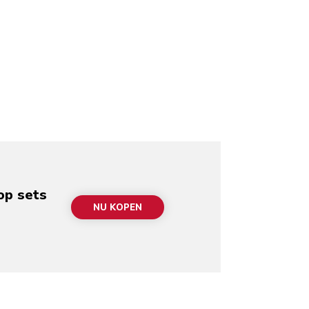
op sets
NU KOPEN