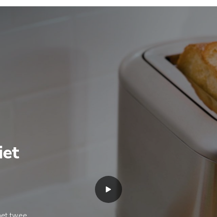
iet
met twee