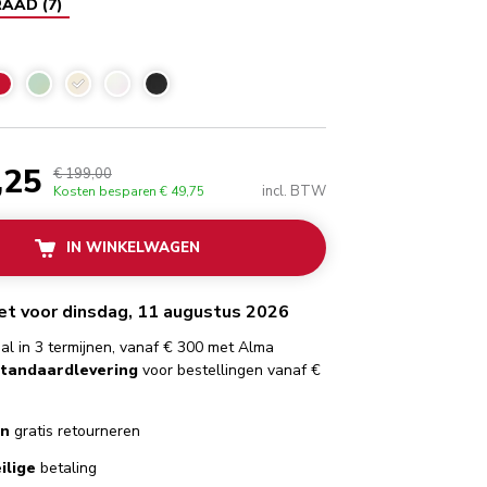
RAAD
(
7
)
Amandelwit
,25
€ 199,00
incl. BTW
Kosten besparen
€ 49,75
IN WINKELWAGEN
het voor dinsdag, 11 augustus 2026
al in 3 termijnen, vanaf € 300 met Alma
standaardlevering
voor bestellingen vanaf €
en
gratis retourneren
ilige
betaling