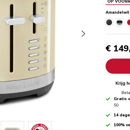
OP VOOR
Amandelwit
€ 149
Krijg 
Beta
Checked
Gratis 
50
Checked
14 dag
Checked
100% ve