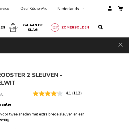
Nederlands
ervice
Over KitchenAid
GA AAN DE
REN
ZOMERSOLDEN
SLAG
Amandelwit
€ 199,00
IN WINKELWAGEN
€ 149,25
Kosten
Hid
ngen
incl. BTW
besparen
€ 49,75
OOSTER 2 SLEUVEN -
LWIT
4.1
(112)
AC
rantie
voor twee sneden met extra brede sleuven en een
eving