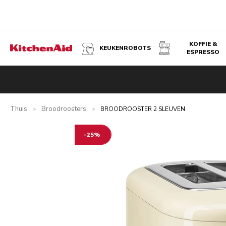
KOFFIE &
KEUKENROBOTS
ESPRESSO
BROODROOSTER 2 SLEUVEN - AMANDELWIT
Overzicht
Wat zit er in de doos?
Voordelen
Gerelateer
Thuis
Broodroosters
>
>
BROODROOSTER 2 SLEUVEN
-25%