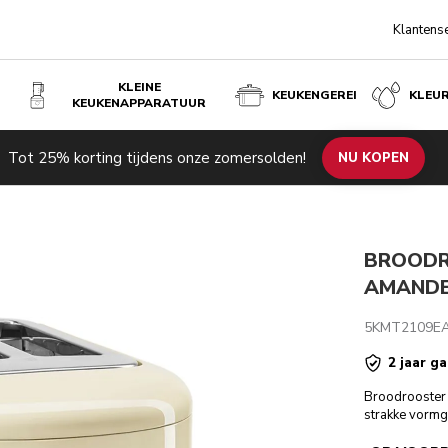
Klantens
KLEINE
KEUKENGEREI
KLEU
KEUKENAPPARATUUR
Tot 25% korting tijdens onze zomersolden!
de producten
Inspiratie
Technische specificaties
NU KOPEN
Beoordeli
BROODR
AMANDE
5KMT2109E
2 jaar ga
Broodrooster 
strakke vormg