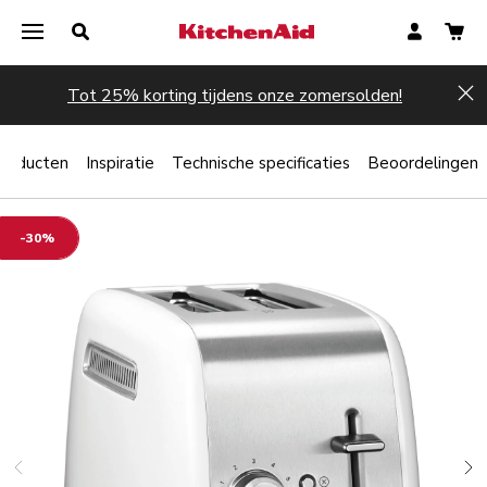
Tot 25% korting tijdens onze zomersolden!
Hi
producten
Inspiratie
Technische specificaties
Beoordelingen
-30%