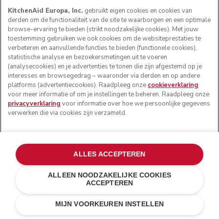
KitchenAid Europa, Inc.
gebruikt eigen cookies en cookies van
derden om de functionaliteit van de site te waarborgen en een optimale
browse-ervaring te bieden (strikt noodzakelijke cookies). Met jouw
toestemming gebruiken we ook cookies om de websiteprestaties te
verbeteren en aanvullende functies te bieden (functionele cookies),
statistische analyse en bezoekersmetingen uit te voeren
(analysecookies) en je advertenties te tonen die zijn afgestemd op je
interesses en browsegedrag – waaronder via derden en op andere
platforms (advertentiecookies). Raadpleeg onze
cookieverklaring
voor meer informatie of om je instellingen te beheren. Raadpleeg onze
privacyverklaring
voor informatie over hoe we persoonlijke gegevens
verwerken die via cookies zijn verzameld.
ALLES ACCEPTEREN
ALLEEN NOODZAKELIJKE COOKIES
ACCEPTEREN
Wit
E-MAIL MIJ BIJ
€ 129,00
€ 90,30
BESCHIKBAARHEID
MIJN VOORKEUREN INSTELLEN
Kosten besparen
€ 38,70