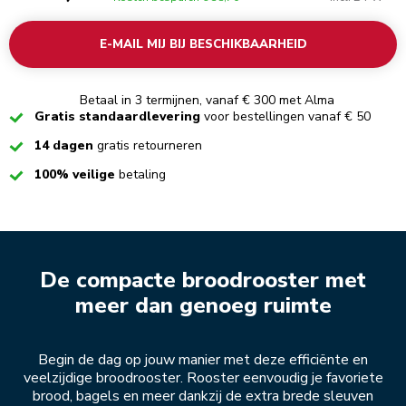
E-MAIL MIJ BIJ BESCHIKBAARHEID
Betaal in 3 termijnen, vanaf € 300 met Alma
Checked
Gratis standaardlevering
voor bestellingen vanaf € 50
Checked
14 dagen
gratis retourneren
Checked
100% veilige
betaling
De compacte broodrooster met
meer dan genoeg ruimte
Begin de dag op jouw manier met deze efficiënte en
veelzijdige broodrooster. Rooster eenvoudig je favoriete
brood, bagels en meer dankzij de extra brede sleuven