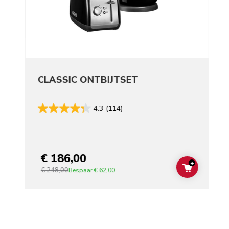
CLASSIC ONTBIJTSET
4.3
(114)
€ 186,00
+
€ 248,00
ADD TO C
Bespaar
€ 62,00