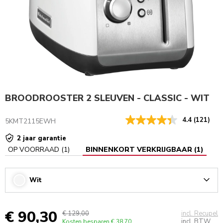
BROODROOSTER 2 SLEUVEN - CLASSIC - WIT
4.4
(121)
5KMT2115EWH
2 jaar garantie
OP VOORRAAD
(
1
)
BINNENKORT VERKRIJGBAAR
(
1
)
Wit
Arrow
€ 90,30
€ 129,00
incl. Recupel
incl. BTW
Kosten besparen
€ 38,70