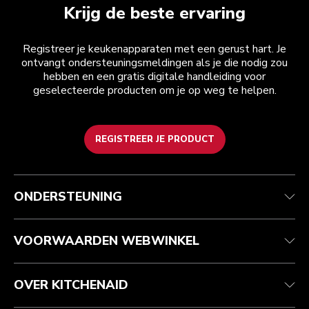
Krijg de beste ervaring
Registreer je keukenapparaten met een gerust hart. Je
ontvangt ondersteuningsmeldingen als je die nodig zou
hebben en een gratis digitale handleiding voor
geselecteerde producten om je op weg te helpen.
REGISTREER JE PRODUCT
Health check
Algemene voorwaarden
Het merk
Zoek een winkel
Klantenservice
Verzending en levering
Onze geschiedenis
ONDERSTEUNING
Je bestelling volgen
Retournering en terugbetaling
Garantie en documenten
Imprint
Veelgestelde vragen
Toegankelijkheidsverklaring
Recupel
ODR
VOORWAARDEN WEBWINKEL
OVER KITCHENAID