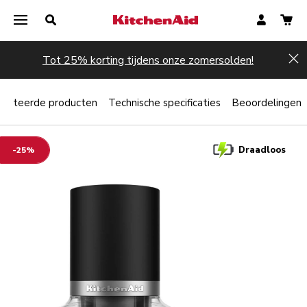
Tot 25% korting tijdens onze zomersolden!
Hi
elateerde producten
Technische specificaties
Beoordelingen
Draadloos
-25%