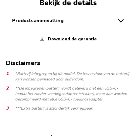
Bekijk de details
productsamenvatting
Download de garantie
Disclaimers
*Batterij inbegrepen bij dit model. De levensduur van de batterij
kan worden beïnvloed door ouderdom.
**De inbegrepen batterij wordt geleverd met een USB-C-
laadkabel zonder voedingsadapter (stekker), maar kan worden
gecombineerd met elke USB-C-voedingsadapter.
***Extra batterij is afzonderlijk verkrijgbaar.