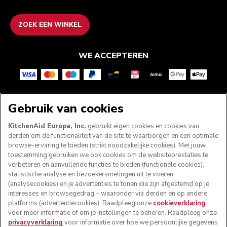
ZOEK EEN WINKEL
WE ACCEPTEREN
VOLG ONS
Gebruik van cookies
KitchenAid Europa, Inc.
gebruikt eigen cookies en cookies van
derden om de functionaliteit van de site te waarborgen en een optimale
browse-ervaring te bieden (strikt noodzakelijke cookies). Met jouw
toestemming gebruiken we ook cookies om de websiteprestaties te
verbeteren en aanvullende functies te bieden (functionele cookies),
statistische analyse en bezoekersmetingen uit te voeren
(analysecookies) en je advertenties te tonen die zijn afgestemd op je
interesses en browsegedrag – waaronder via derden en op andere
platforms (advertentiecookies). Raadpleeg onze
cookieverklaring
voor meer informatie of om je instellingen te beheren. Raadpleeg onze
© KitchenAid 2026 - Alle rechten voorbehouden.
privacyverklaring
voor informatie over hoe we persoonlijke gegevens