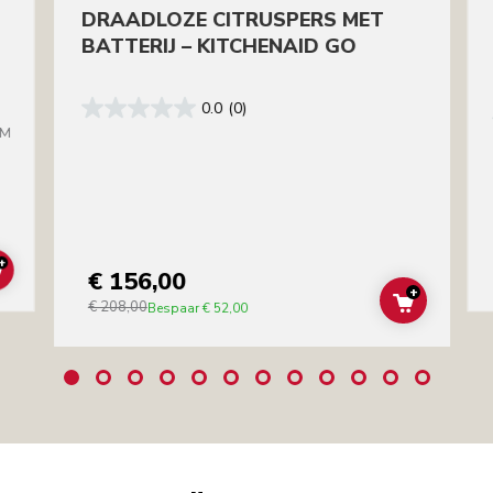
DRAADLOZE CITRUSPERS MET
BATTERIJ – KITCHENAID GO
0.0
(0)
BM
+
€ 156,00
ADD TO CART
+
€ 208,00
ADD TO C
Bespaar
€ 52,00