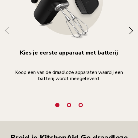
Kies je eerste apparaat met batterij
Koop een van de draadloze apparaten waarbij een
batterij wordt meegeleverd.
geb
Breid je KitchenAid Go draadloze