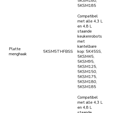
5KSM180,
5KSM185
Compatibel
met alle 4,3 L
en 4,8 L
staande
keukenrobots
met
kantelbare
Platte
5KSM5THFBSS
kop: 5K45SS,
menghaak
5KSM45,
5KSM95,
5KSM125,
5KSM150,
5KSM175,
5KSM180,
5KSM185
Compatibel
met alle 4,3 L
en 4,8 L
staande