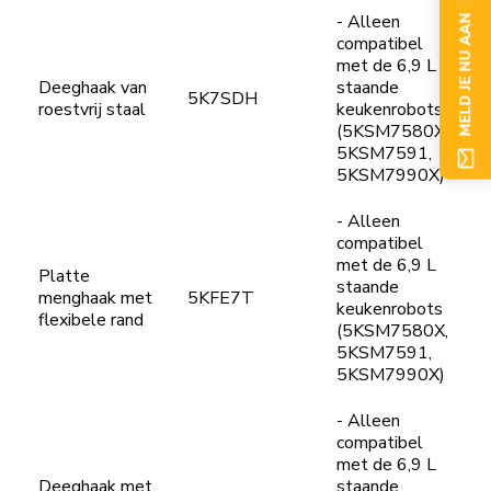
- Alleen
MELD JE NU AAN
compatibel
met de 6,9 L
Deeghaak van
staande
5K7SDH
roestvrij staal
keukenrobots
(5KSM7580X,
5KSM7591,
5KSM7990X)
- Alleen
compatibel
met de 6,9 L
Platte
staande
menghaak met
5KFE7T
keukenrobots
flexibele rand
(5KSM7580X,
5KSM7591,
5KSM7990X)
- Alleen
compatibel
met de 6,9 L
Deeghaak met
staande