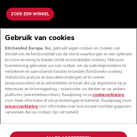
ZOEK EEN WINKEL
WE ACCEPTEREN
Gebruik van cookies
KitchenAid Europa, Inc.
gebruikt eigen cookies en cookies van
derden om de functionaliteit van de site te waarborgen en een optimale
browse-ervaring te bieden (strikt noodzakelijke cookies). Met jouw
VOLG ONS
toestemming gebruiken we ook cookies om de websiteprestaties te
verbeteren en aanvullende functies te bieden (functionele cookies),
statistische analyse en bezoekersmetingen uit te voeren
(analysecookies) en je advertenties te tonen die zijn afgestemd op je
interesses en browsegedrag – waaronder via derden en op andere
platforms (advertentiecookies). Raadpleeg onze
cookieverklaring
voor meer informatie of om je instellingen te beheren. Raadpleeg onze
privacyverklaring
voor informatie over hoe we persoonlijke gegevens
verwerken die via cookies zijn verzameld.
© KitchenAid 2026 - Alle rechten voorbehouden.