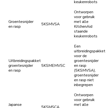
keukenrobots
Ontworpen
voor gebruik
Groentesnijder
met alle
5KSMVSA
en rasp
KitchenAid
staande
keukenrobots
Een
uitbreidingspakket
voor de
Uitbreidingspakket
groentesnijder
groentesnijder
5KSMEMVSC
en rasp
en rasp
(5KSMVSA),
groentesnijder
en rasp niet
inbegrepen
Ontworpen
voor gebruik
Japanse
met alle
5KSMSCA