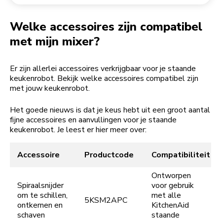
Een bestelling retourneren
Koffiemolen
My Account
Welke accessoires zijn compatibel
met mijn mixer?
Er zijn allerlei accessoires verkrijgbaar voor je staande
keukenrobot. Bekijk welke accessoires compatibel zijn
met jouw keukenrobot.
Het goede nieuws is dat je keus hebt uit een groot aantal
fijne accessoires en aanvullingen voor je staande
keukenrobot. Je leest er hier meer over:
Accessoire
Productcode
Compatibiliteit
Ontworpen
Spiraalsnijder
voor gebruik
om te schillen,
met alle
5KSM2APC
ontkernen en
KitchenAid
schaven
staande