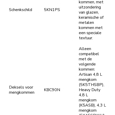
kommen, met
uitzondering
Schenkschild
5KN1PS
van glazen,
keramische of
metalen
kommen met
een speciale
textuur.
Alleen
compatibel
met de
volgende
kommen:
Artisan 4,8 L
mengkom
(5K5THSBP),
Deksels voor
KBC90N
Heavy Duty
mengkommen
4,8 L
mengkom
(K5ASB), 4,3 L
mengkom