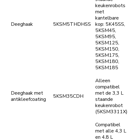
keukenrobots
met
kantelbare
Deeghaak
5KSM5THDHSS
kop: 5K45SS,
5KSM45,
5KSM95,
5KSM125,
5KSM150,
5KSM175,
5KSM180,
5KSM185
Alleen
compatibel
Deeghaak met
met de 3,3 L
5KSM35CDH
antikleefcoating
staande
keukenrobot
(5KSM3311X)
Compatibel
met alle 4,3 L
en 4,8 L