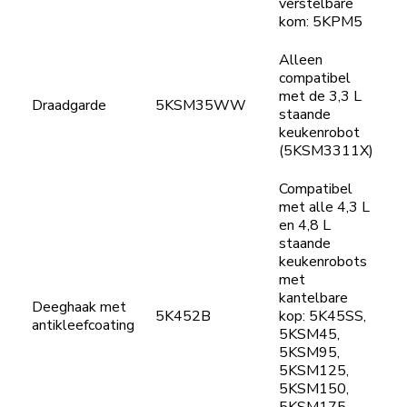
verstelbare
kom: 5KPM5
Alleen
compatibel
met de 3,3 L
Draadgarde
5KSM35WW
staande
keukenrobot
(5KSM3311X)
Compatibel
met alle 4,3 L
en 4,8 L
staande
keukenrobots
met
kantelbare
Deeghaak met
5K452B
kop: 5K45SS,
antikleefcoating
5KSM45,
5KSM95,
5KSM125,
5KSM150,