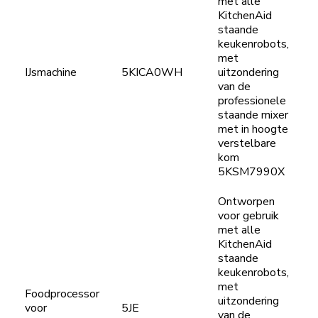
met alle
KitchenAid
staande
keukenrobots,
met
IJsmachine
5KICA0WH
uitzondering
van de
professionele
staande mixer
met in hoogte
verstelbare
kom
5KSM7990X
Ontworpen
voor gebruik
met alle
KitchenAid
staande
keukenrobots,
met
Foodprocessor
uitzondering
voor
5JE
van de