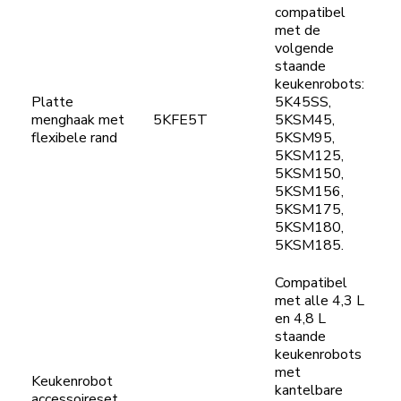
compatibel
met de
volgende
staande
keukenrobots:
Platte
5K45SS,
menghaak met
5KFE5T
5KSM45,
flexibele rand
5KSM95,
5KSM125,
5KSM150,
5KSM156,
5KSM175,
5KSM180,
5KSM185.
Compatibel
met alle 4,3 L
en 4,8 L
staande
keukenrobots
met
Keukenrobot
kantelbare
accessoireset