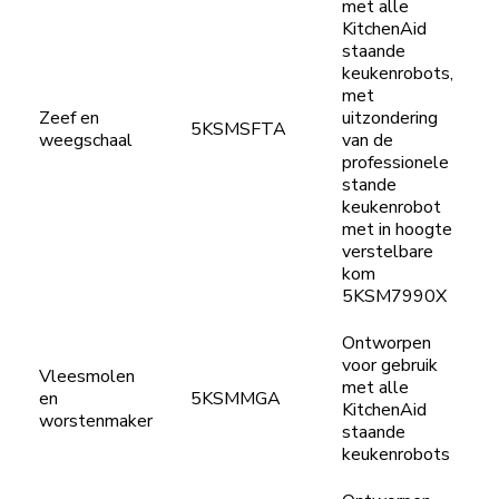
met alle
KitchenAid
staande
keukenrobots,
met
Zeef en
uitzondering
5KSMSFTA
weegschaal
van de
professionele
stande
keukenrobot
met in hoogte
verstelbare
kom
5KSM7990X
Ontworpen
voor gebruik
Vleesmolen
met alle
en
5KSMMGA
KitchenAid
worstenmaker
staande
keukenrobots