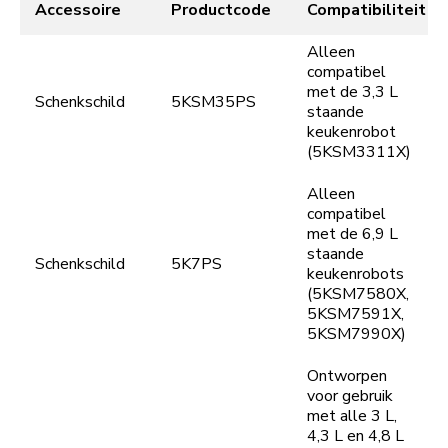
Accessoire
Productcode
Compatibiliteit
Alleen
compatibel
met de 3,3 L
Schenkschild
5KSM35PS
staande
keukenrobot
(5KSM3311X)
Alleen
compatibel
met de 6,9 L
staande
Schenkschild
5K7PS
keukenrobots
(5KSM7580X,
5KSM7591X,
5KSM7990X)
Ontworpen
voor gebruik
met alle 3 L,
4,3 L en 4,8 L