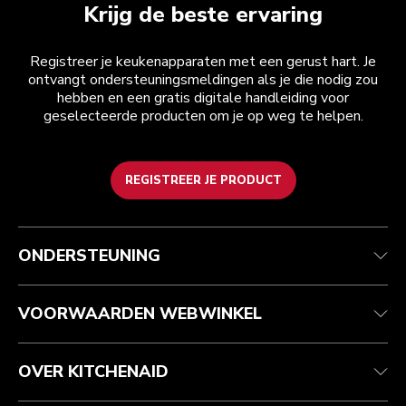
Krijg de beste ervaring
Registreer je keukenapparaten met een gerust hart. Je
ontvangt ondersteuningsmeldingen als je die nodig zou
hebben en een gratis digitale handleiding voor
geselecteerde producten om je op weg te helpen.
REGISTREER JE PRODUCT
Health check
Algemene voorwaarden
Het merk
Zoek een winkel
Klantenservice
Verzending en levering
Onze geschiedenis
ONDERSTEUNING
Je bestelling volgen
Retournering en terugbetaling
Garantie en documenten
Imprint
Veelgestelde vragen
Toegankelijkheidsverklaring
Recupel
ODR
VOORWAARDEN WEBWINKEL
OVER KITCHENAID