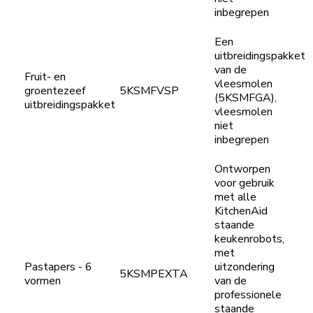
inbegrepen
Een
uitbreidingspakket
van de
Fruit- en
vleesmolen
groentezeef
5KSMFVSP
(5KSMFGA),
uitbreidingspakket
vleesmolen
niet
inbegrepen
Ontworpen
voor gebruik
met alle
KitchenAid
staande
keukenrobots,
met
Pastapers - 6
uitzondering
5KSMPEXTA
vormen
van de
professionele
staande