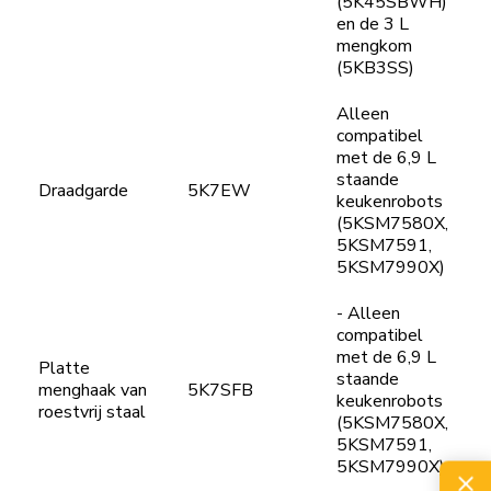
(5K45SBWH)
en de 3 L
mengkom
(5KB3SS)
Alleen
compatibel
met de 6,9 L
staande
Draadgarde
5K7EW
keukenrobots
(5KSM7580X,
5KSM7591,
5KSM7990X)
- Alleen
compatibel
met de 6,9 L
Platte
staande
menghaak van
5K7SFB
keukenrobots
roestvrij staal
(5KSM7580X,
5KSM7591,
5KSM7990X)