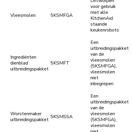
Ontworpen
voor gebruik
met alle
Vleesmolen
5KSMFGA
KitchenAid
staande
keukenrobots
Een
uitbreidingspakket
van de
Ingrediënten
vleesmolen
dienblad
5KSMFT
(5KSMFGA),
uitbreidingspakket
vleesmolen
niet
inbegrepen
Een
uitbreidingspakket
van de
Worstenmaker
vleesmolen
5KSMSSA
uitbreidingspakket
(5KSMFGA),
vleesmolen
niet