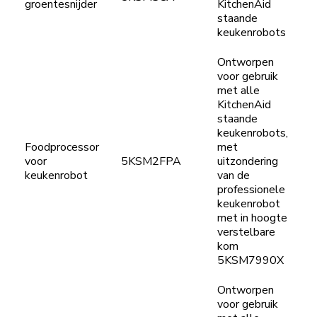
groentesnijder
KitchenAid
staande
keukenrobots
Ontworpen
voor gebruik
met alle
KitchenAid
staande
keukenrobots,
Foodprocessor
met
voor
5KSM2FPA
uitzondering
keukenrobot
van de
professionele
keukenrobot
met in hoogte
verstelbare
kom
5KSM7990X
Ontworpen
voor gebruik