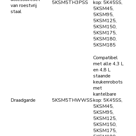
5KSM5TH3PSS
kop: 5K45SS,
van roestvrij
5KSM45,
staal
5KSM95,
5KSM125,
5KSM150,
5KSM175,
5KSM180,
5KSM185
Compatibel
met alle 4,3 L
en 4,8 L
staande
keukenrobots
met
kantelbare
Draadgarde
5KSM5THWWSS
kop: 5K45SS,
5KSM45,
5KSM95,
5KSM125,
5KSM150,
5KSM175,