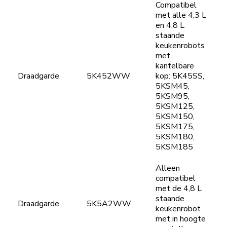
Compatibel
met alle 4,3 L
en 4,8 L
staande
keukenrobots
met
kantelbare
Draadgarde
5K452WW
kop: 5K45SS,
5KSM45,
5KSM95,
5KSM125,
5KSM150,
5KSM175,
5KSM180,
5KSM185
Alleen
compatibel
met de 4,8 L
staande
Draadgarde
5K5A2WW
keukenrobot
met in hoogte