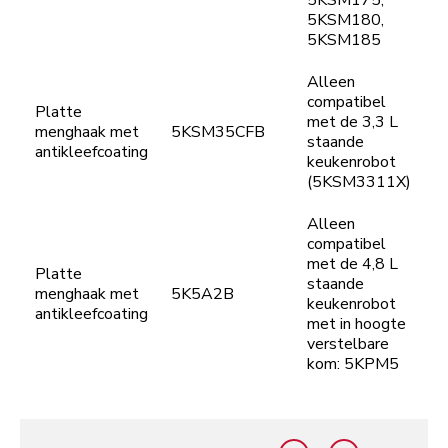
5KSM175,
5KSM180,
5KSM185
Alleen
compatibel
Platte
met de 3,3 L
menghaak met
5KSM35CFB
staande
antikleefcoating
keukenrobot
(5KSM3311X)
Alleen
compatibel
met de 4,8 L
Platte
staande
menghaak met
5K5A2B
keukenrobot
antikleefcoating
met in hoogte
verstelbare
kom: 5KPM5