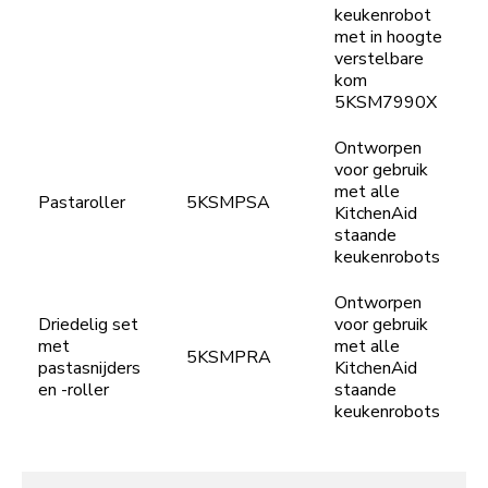
keukenrobot
met in hoogte
verstelbare
kom
5KSM7990X
Ontworpen
voor gebruik
met alle
Pastaroller
5KSMPSA
KitchenAid
staande
keukenrobots
Ontworpen
Driedelig set
voor gebruik
met
met alle
5KSMPRA
pastasnijders
KitchenAid
en -roller
staande
keukenrobots