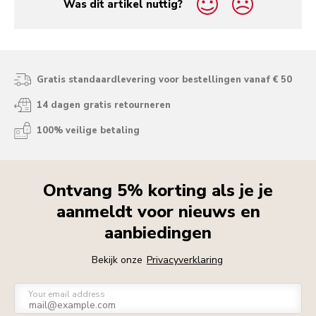
Was dit artikel nuttig?
yes
no
Gratis standaardlevering voor bestellingen vanaf € 50
14 dagen gratis retourneren
100% veilige betaling
Ontvang 5% korting als je je
aanmeldt voor nieuws en
aanbiedingen
Bekijk onze
Privacyverklaring
Your email address