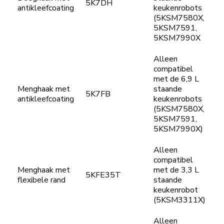
5K7DH
antikleefcoating
keukenrobots
(5KSM7580X,
5KSM7591,
5KSM7990X
Alleen
compatibel
met de 6,9 L
Menghaak met
staande
5K7FB
antikleefcoating
keukenrobots
(5KSM7580X,
5KSM7591,
5KSM7990X)
Alleen
compatibel
Menghaak met
met de 3,3 L
5KFE35T
flexibele rand
staande
keukenrobot
(5KSM3311X)
Alleen