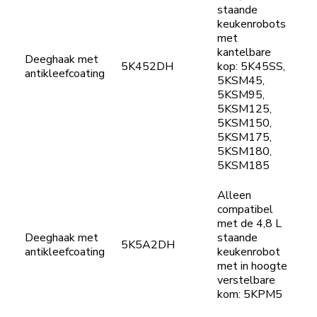
staande
keukenrobots
met
kantelbare
Deeghaak met
5K452DH
kop: 5K45SS,
antikleefcoating
5KSM45,
5KSM95,
5KSM125,
5KSM150,
5KSM175,
5KSM180,
5KSM185
Alleen
compatibel
met de 4,8 L
Deeghaak met
staande
5K5A2DH
antikleefcoating
keukenrobot
met in hoogte
verstelbare
kom: 5KPM5