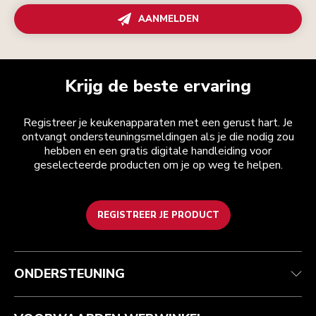
AANMELDEN
Krijg de beste ervaring
Registreer je keukenapparaten met een gerust hart. Je
ontvangt ondersteuningsmeldingen als je die nodig zou
hebben en een gratis digitale handleiding voor
geselecteerde producten om je op weg te helpen.
REGISTREER JE PRODUCT
Health check
Algemene voorwaarden
Het merk
Zoek een winkel
Klantenservice
Verzending en levering
Onze geschiedenis
ONDERSTEUNING
Je bestelling volgen
Retournering en terugbetaling
Garantie en documenten
Imprint
Veelgestelde vragen
Toegankelijkheidsverklaring
Recupel
ODR