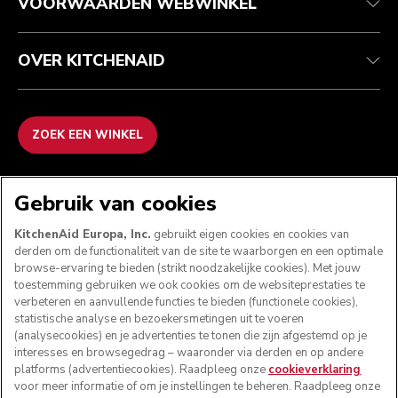
VOORWAARDEN WEBWINKEL
OVER KITCHENAID
ZOEK EEN WINKEL
WE ACCEPTEREN
Gebruik van cookies
KitchenAid Europa, Inc.
gebruikt eigen cookies en cookies van
derden om de functionaliteit van de site te waarborgen en een optimale
browse-ervaring te bieden (strikt noodzakelijke cookies). Met jouw
VOLG ONS
toestemming gebruiken we ook cookies om de websiteprestaties te
verbeteren en aanvullende functies te bieden (functionele cookies),
statistische analyse en bezoekersmetingen uit te voeren
(analysecookies) en je advertenties te tonen die zijn afgestemd op je
interesses en browsegedrag – waaronder via derden en op andere
platforms (advertentiecookies). Raadpleeg onze
cookieverklaring
voor meer informatie of om je instellingen te beheren. Raadpleeg onze